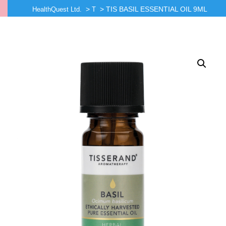
>
>
TIS BASIL ESSENTIAL OIL 9ML
HealthQuest Ltd.
T