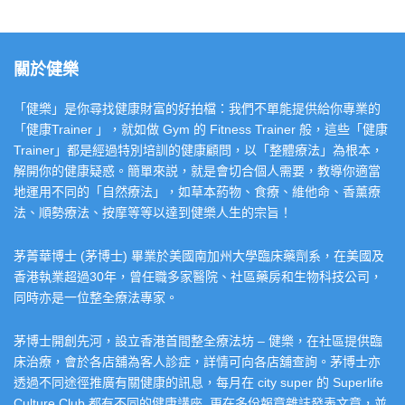
關於健樂
「健樂」是你尋找健康財富的好拍檔：我們不單能提供給你專業的
「健康Trainer 」，就如做 Gym 的 Fitness Trainer 般，這些「健康
Trainer」都是經過特別培訓的健康顧問，以「整體療法」為根本，
解開你的健康疑惑。簡單來説，就是會切合個人需要，教導你適當
地運用不同的「自然療法」，如草本葯物、食療、維他命、香薰療
法、順勢療法、按摩等等以達到健樂人生的宗旨！
茅菁華博士 (茅博士) 畢業於美國南加州大學臨床藥劑系，在美國及
香港執業超過30年，曾任職多家醫院、社區藥房和生物科技公司，
同時亦是一位整全療法專家。
茅博士開創先河，設立香港首間整全療法坊 – 健樂，在社區提供臨
床治療，會於各店舖為客人診症，詳情可向各店舖查詢。茅博士亦
透過不同途徑推廣有關健康的訊息，每月在 city super 的 Superlife
Culture Club 都有不同的健康講座, 更在多份報章雜誌發表文章，並