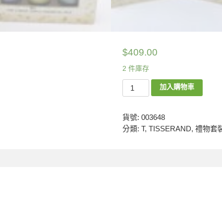
$
409.00
2 件庫存
加入購物車
貨號:
003648
分類:
T
,
TISSERAND
,
禮物套