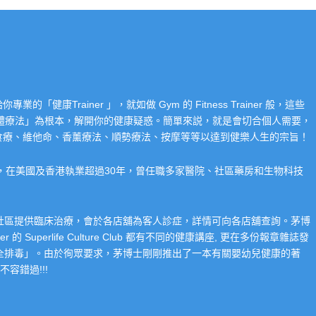
Trainer 」，就如做 Gym 的 Fitness Trainer 般，這些
「整體療法」為根本，解開你的健康疑惑。簡單來説，就是會切合個人需要，
食療、維他命、香薰療法、順勢療法、按摩等等以達到健樂人生的宗旨！
系，在美國及香港執業超過30年，曾任職多家醫院、社區藥房和生物科技
在社區提供臨床治療，會於各店舖為客人診症，詳情可向各店舖查詢。茅博
 Superlife Culture Club 都有不同的健康講座, 更在多份報章雜誌發
整全排毒」。由於徇眾要求，茅博士剛剛推出了一本有關嬰幼兒健康的著
容錯過!!!