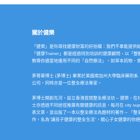
關於健樂
「健樂」是你尋找健康財富的好拍檔：我們不單能提供給你專業的「健康
「健康Trainer」都是經過特別培訓的健康顧問，以
教導你適當地運用不同的「自然療法」，如草本葯物、
茅菁華博士 (茅博士) 畢業於美國南加州大學臨床藥劑
公司，同時亦是一位整全療法專家。
茅博士開創先河，設立香港首間整全療法坊 – 健樂，
士亦透過不同途徑推廣有關健康的訊息，每月在 city super 的
表文章，並出版了一本以整全療法為題材的著作 – 「
作，名為”讓孩子健康的整全生活”，關心子女健康的你絕不