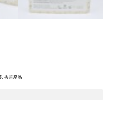
裝
,
香薰產品