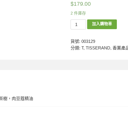
$
179.00
2 件庫存
加入購物車
貨號:
003129
分類:
T
,
TISSERAND
,
香薰產
檬茶樹，肉豆蔻精油