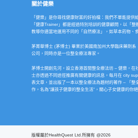
關於健樂
「健樂」是你尋找健康財富的好拍檔：我們不單能提供給你專業的「健康
「健康Trainer」都是經過特別培訓的健康顧問，以
教導你適當地運用不同的「自然療法」，如草本葯物、
茅菁華博士 (茅博士) 畢業於美國南加州大學臨床藥劑
公司，同時亦是一位整全療法專家。
茅博士開創先河，設立香港首間整全療法坊 – 健樂，
士亦透過不同途徑推廣有關健康的訊息，每月在 city super 的
表文章，並出版了一本以整全療法為題材的著作 – 「
作，名為”讓孩子健康的整全生活”，關心子女健康的你絕不
版權屬於HealthQuest Ltd.所擁有 @2026