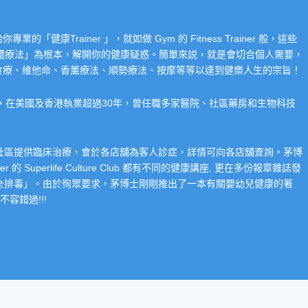
Trainer 」，就如做 Gym 的 Fitness Trainer 般，這些
「整體療法」為根本，解開你的健康疑惑。簡單來説，就是會切合個人需要，
食療、維他命、香薰療法、順勢療法、按摩等等以達到健樂人生的宗旨！
系，在美國及香港執業超過30年，曾任職多家醫院、社區藥房和生物科技
在社區提供臨床治療，會於各店舖為客人診症，詳情可向各店舖查詢。茅博
 Superlife Culture Club 都有不同的健康講座, 更在多份報章雜誌發
整全排毒」。由於徇眾要求，茅博士剛剛推出了一本有關嬰幼兒健康的著
容錯過!!!