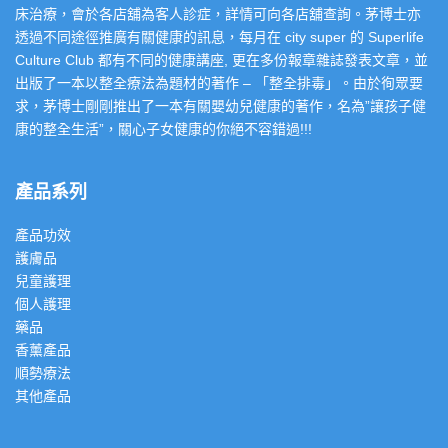
床治療，會於各店舖為客人診症，詳情可向各店舖查詢。茅博士亦
透過不同途徑推廣有關健康的訊息，每月在 city super 的 Superlife
Culture Club 都有不同的健康講座, 更在多份報章雜誌發表文章，並
出版了一本以整全療法為題材的著作 – 「整全排毒」。由於徇眾要
求，茅博士剛剛推出了一本有關嬰幼兒健康的著作，名為”讓孩子健
康的整全生活”，關心子女健康的你絕不容錯過!!!
產品系列
產品功效
護膚品
兒童護理
個人護理
藥品
香薰產品
順勢療法
其他產品