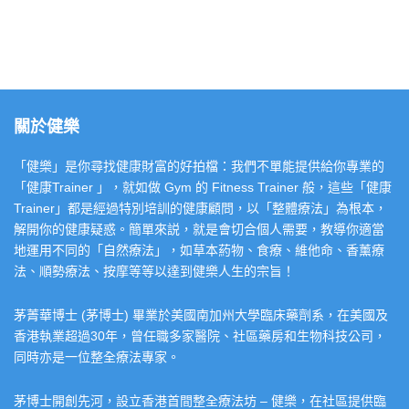
關於健樂
「健樂」是你尋找健康財富的好拍檔：我們不單能提供給你專業的
「健康Trainer 」，就如做 Gym 的 Fitness Trainer 般，這些「健康
Trainer」都是經過特別培訓的健康顧問，以「整體療法」為根本，
解開你的健康疑惑。簡單來説，就是會切合個人需要，教導你適當
地運用不同的「自然療法」，如草本葯物、食療、維他命、香薰療
法、順勢療法、按摩等等以達到健樂人生的宗旨！
茅菁華博士 (茅博士) 畢業於美國南加州大學臨床藥劑系，在美國及
香港執業超過30年，曾任職多家醫院、社區藥房和生物科技公司，
同時亦是一位整全療法專家。
茅博士開創先河，設立香港首間整全療法坊 – 健樂，在社區提供臨