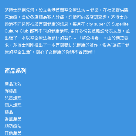
茅博士開創先河，設立香港首間整全療法坊 – 健樂，在社區提供臨
床治療，會於各店舖為客人診症，詳情可向各店舖查詢。茅博士亦
透過不同途徑推廣有關健康的訊息，每月在 city super 的 Superlife
Culture Club 都有不同的健康講座, 更在多份報章雜誌發表文章，並
出版了一本以整全療法為題材的著作 – 「整全排毒」。由於徇眾要
求，茅博士剛剛推出了一本有關嬰幼兒健康的著作，名為”讓孩子健
康的整全生活”，關心子女健康的你絕不容錯過!!!
產品系列
產品功效
護膚品
兒童護理
個人護理
藥品
香薰產品
順勢療法
其他產品