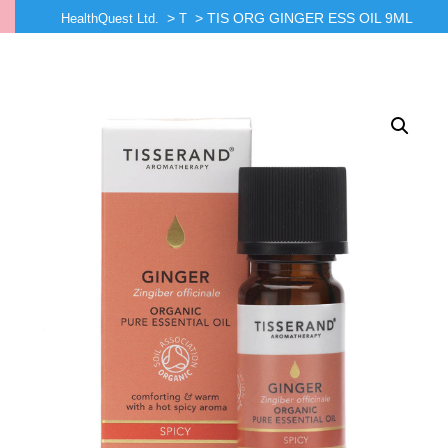
>
>
TIS ORG GINGER ESS OIL 9ML
HealthQuest Ltd.
T