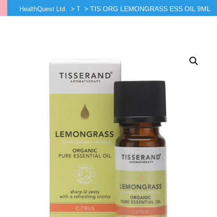
>
>
TIS ORG LEMONGRASS ESS OIL 9ML
HealthQuest Ltd.
T