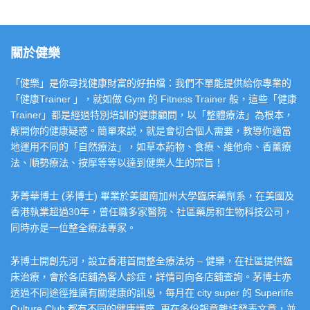
關於健樂
「健樂」是你尋找健康財富的好拍檔：我們不單能提供給你專業的
「健康Trainer 」，就如做 Gym 的 Fitness Trainer 般，這些「健康
Trainer」都是經過特別培訓的健康顧問，以「整體療法」為根本，
解開你的健康疑惑。簡單來説，就是會切合個人需要，教導你適當
地運用不同的「自然療法」，如草本葯物、食療、維他命、香薰療
法、順勢療法、按摩等等以達到健樂人生的宗旨！
茅菁華博士 (茅博士) 畢業於美國南加州大學臨床藥劑系，在美國及
香港執業超過30年，曾任職多家醫院、社區藥房和生物科技公司，
同時亦是一位整全療法專家。
茅博士開創先河，設立香港首間整全療法坊 – 健樂，在社區提供臨
床治療，會於各店舖為客人診症，詳情可向各店舖查詢。茅博士亦
透過不同途徑推廣有關健康的訊息，每月在 city super 的 Superlife
Culture Club 都有不同的健康講座, 更在多份報章雜誌發表文章，並