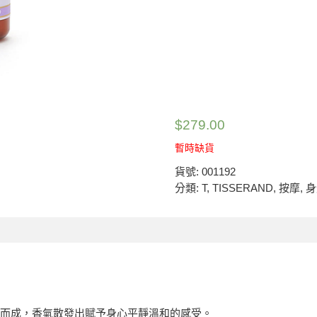
$
279.00
暫時缺貨
貨號:
001192
分類:
T
,
TISSERAND
,
按摩
,
身
合而成，香氣散發出賦予身心平靜溫和的感受。