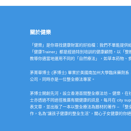
關於健樂
「健樂」是你尋找健康財富的好拍檔：我們不單能提供給你專業的「健康
「健康Trainer」都是經過特別培訓的健康顧問，以
教導你適當地運用不同的「自然療法」，如草本葯物、
茅菁華博士 (茅博士) 畢業於美國南加州大學臨床藥劑
公司，同時亦是一位整全療法專家。
茅博士開創先河，設立香港首間整全療法坊 – 健樂，
士亦透過不同途徑推廣有關健康的訊息，每月在 city super 的
表文章，並出版了一本以整全療法為題材的著作 – 「
作，名為”讓孩子健康的整全生活”，關心子女健康的你絕不