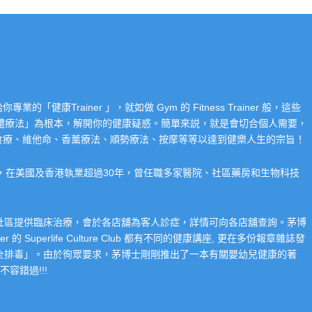
Trainer 」，就如做 Gym 的 Fitness Trainer 般，這些
「整體療法」為根本，解開你的健康疑惑。簡單來説，就是會切合個人需要，
食療、維他命、香薰療法、順勢療法、按摩等等以達到健樂人生的宗旨！
系，在美國及香港執業超過30年，曾任職多家醫院、社區藥房和生物科技
在社區提供臨床治療，會於各店舖為客人診症，詳情可向各店舖查詢。茅博
 Superlife Culture Club 都有不同的健康講座, 更在多份報章雜誌發
整全排毒」。由於徇眾要求，茅博士剛剛推出了一本有關嬰幼兒健康的著
容錯過!!!