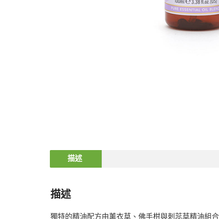
描述
描述
獨特的精油配方由薰衣草、佛手柑與刺蕊草精油組