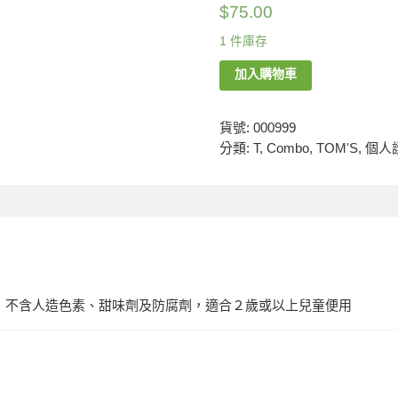
$
75.00
1 件庫存
加入購物車
貨號:
000999
分類:
T
,
Combo
,
TOM'S
,
個人
味，不含人造色素、甜味劑及防腐劑，適合２歲或以上兒童便用