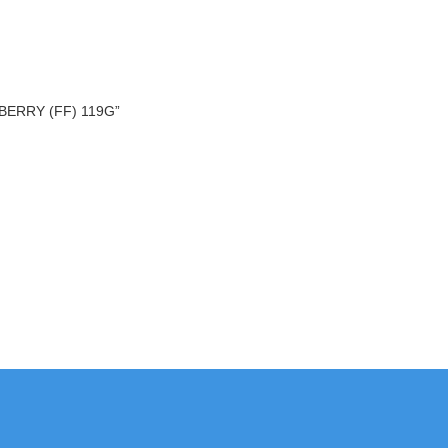
RRY (FF) 119G”