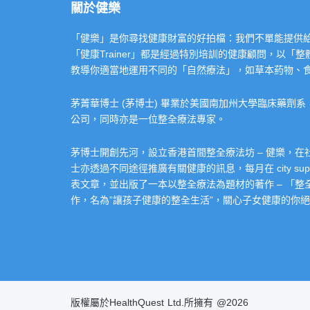
關於健樂
「健樂」是你尋找健康財富的好拍檔：我們不單能提供給你專業的「健康
「健康Trainer」都是經過特別培訓的健康顧問，以
教導你適當地運用不同的「自然療法」，如草本葯物、
茅菁華博士 (茅博士) 畢業於美國南加州大學臨床藥劑
公司，同時亦是一位整全療法專家。
茅博士開創先河，設立香港首間整全療法坊 – 健樂，
士亦透過不同途徑推廣有關健康的訊息，每月在 city super 的
表文章，並出版了一本以整全療法為題材的著作 – 「
作，名為”讓孩子健康的整全生活”，關心子女健康的你絕不
版權屬於HealthQuest Ltd.所擁有 @2026