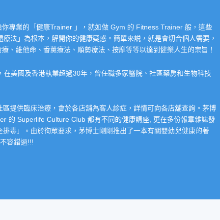
Trainer 」，就如做 Gym 的 Fitness Trainer 般，這些
「整體療法」為根本，解開你的健康疑惑。簡單來説，就是會切合個人需要，
食療、維他命、香薰療法、順勢療法、按摩等等以達到健樂人生的宗旨！
系，在美國及香港執業超過30年，曾任職多家醫院、社區藥房和生物科技
在社區提供臨床治療，會於各店舖為客人診症，詳情可向各店舖查詢。茅博
 Superlife Culture Club 都有不同的健康講座, 更在多份報章雜誌發
整全排毒」。由於徇眾要求，茅博士剛剛推出了一本有關嬰幼兒健康的著
容錯過!!!