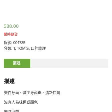
$
88.00
暫時缺貨
貨號:
004735
分類:
T
,
TOM'S
,
口腔護理
描述
描述
美白牙齒、減少牙菌斑、清新口氣
沒有人為味道或顏色
無防腐劑