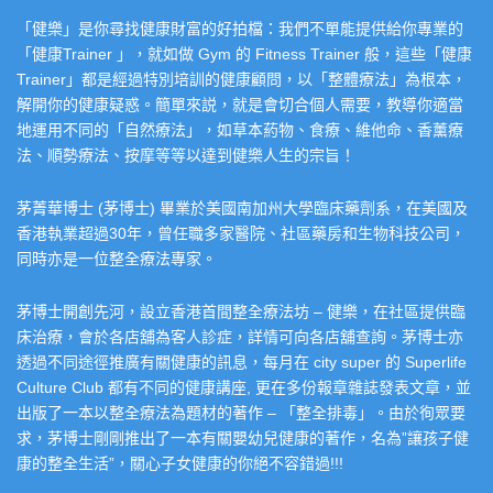
「健樂」是你尋找健康財富的好拍檔：我們不單能提供給你專業的
「健康Trainer 」，就如做 Gym 的 Fitness Trainer 般，這些「健康
Trainer」都是經過特別培訓的健康顧問，以「整體療法」為根本，
解開你的健康疑惑。簡單來説，就是會切合個人需要，教導你適當
地運用不同的「自然療法」，如草本葯物、食療、維他命、香薰療
法、順勢療法、按摩等等以達到健樂人生的宗旨！
茅菁華博士 (茅博士) 畢業於美國南加州大學臨床藥劑系，在美國及
香港執業超過30年，曾任職多家醫院、社區藥房和生物科技公司，
同時亦是一位整全療法專家。
茅博士開創先河，設立香港首間整全療法坊 – 健樂，在社區提供臨
床治療，會於各店舖為客人診症，詳情可向各店舖查詢。茅博士亦
透過不同途徑推廣有關健康的訊息，每月在 city super 的 Superlife
Culture Club 都有不同的健康講座, 更在多份報章雜誌發表文章，並
出版了一本以整全療法為題材的著作 – 「整全排毒」。由於徇眾要
求，茅博士剛剛推出了一本有關嬰幼兒健康的著作，名為”讓孩子健
康的整全生活”，關心子女健康的你絕不容錯過!!!