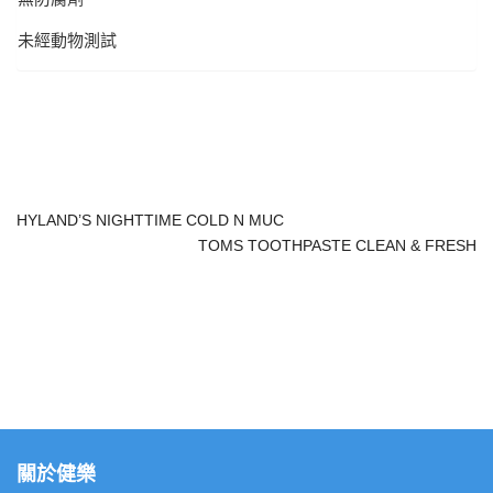
未經動物測試
HYLAND’S NIGHTTIME COLD N MUC
TOMS TOOTHPASTE CLEAN & FRESH
關於健樂