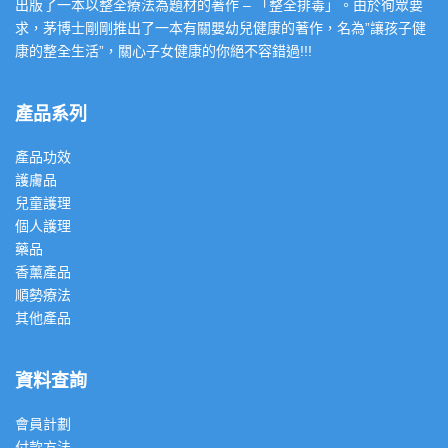
出版了一本以整全療法為題材的著作 – 「整全排毒」。由於徇眾要
求，茅博士剛剛推出了一本有關嬰幼兒健康的著作，名為”讓孩子健
康的整全生活”，關心子女健康的你絕不容錯過!!!
產品系列
產品功效
護膚品
兒童護理
個人護理
藥品
香薰產品
順勢療法
其他產品
資料查詢
會員計劃
付款方法