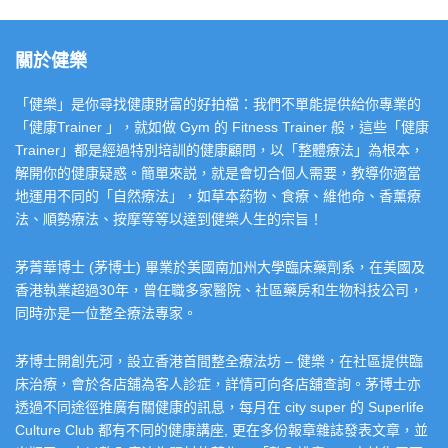
關於健樂
「健樂」是你尋找健康財富的好拍檔：我們不單能提供給你專業的
「健康Trainer 」，就如做 Gym 的 Fitness Trainer 般，這些「健康
Trainer」都是經過特別培訓的健康顧問，以「整體療法」為根本，
解開你的健康疑惑。簡單來説，就是會切合個人需要，教導你適當
地運用不同的「自然療法」，如草本葯物、食療、維他命、香薰療
法、順勢療法、按摩等等以達到健樂人生的宗旨！
茅菁華博士 (茅博士) 畢業於美國南加州大學臨床藥劑系，在美國及
香港執業超過30年，曾任職多家醫院、社區藥房和生物科技公司，
同時亦是一位整全療法專家。
茅博士開創先河，設立香港首間整全療法坊 – 健樂，在社區提供臨
床治療，會於各店舖為客人診症，詳情可向各店舖查詢。茅博士亦
透過不同途徑推廣有關健康的訊息，每月在 city super 的 Superlife
Culture Club 都有不同的健康講座, 更在多份報章雜誌發表文章，並