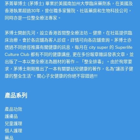
茅菁華博士 (茅博士) 畢業於美國南加州大學臨床藥劑系，在美國及
香港執業超過30年，曾任職多家醫院、社區藥房和生物科技公司，
同時亦是一位整全療法專家。
茅博士開創先河，設立香港首間整全療法坊 – 健樂，在社區提供臨
床治療，會於各店舖為客人診症，詳情可向各店舖查詢。茅博士亦
透過不同途徑推廣有關健康的訊息，每月在 city super 的 Superlife
Culture Club 都有不同的健康講座, 更在多份報章雜誌發表文章，並
出版了一本以整全療法為題材的著作 – 「整全排毒」。由於徇眾要
求，茅博士剛剛推出了一本有關嬰幼兒健康的著作，名為”讓孩子健
康的整全生活”，關心子女健康的你絕不容錯過!!!
產品系列
產品功效
護膚品
兒童護理
個人護理
藥品