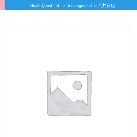
>
>
合共費用
HealthQuest Ltd.
Uncategorized