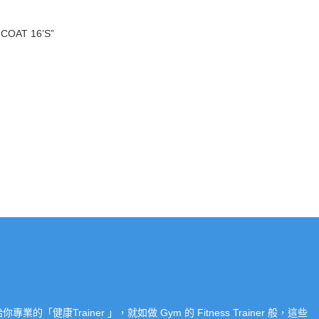
COAT 16’S”
Trainer 」，就如做 Gym 的 Fitness Trainer 般，這些