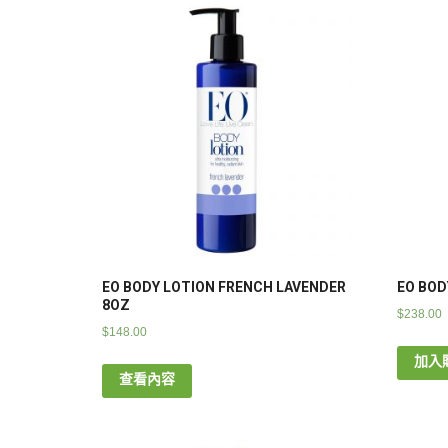
EO BODY LOTION FRENCH LAVENDER
EO BOD
8OZ
$
238.00
$
148.00
加入
查看內容