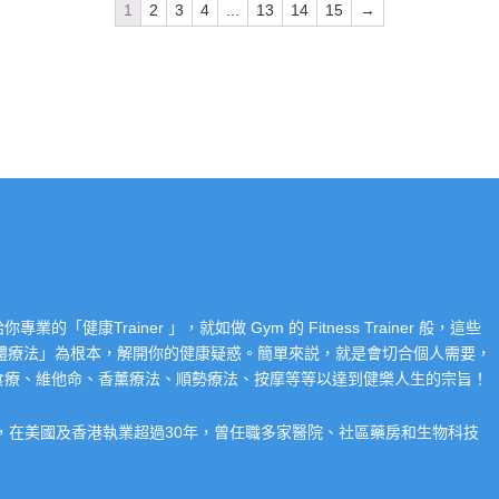
1
2
3
4
...
13
14
15
→
Trainer 」，就如做 Gym 的 Fitness Trainer 般，這些
「整體療法」為根本，解開你的健康疑惑。簡單來説，就是會切合個人需要，
食療、維他命、香薰療法、順勢療法、按摩等等以達到健樂人生的宗旨！
系，在美國及香港執業超過30年，曾任職多家醫院、社區藥房和生物科技