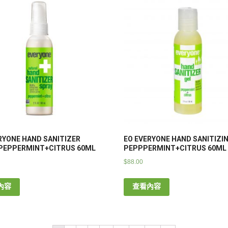
RYONE HAND SANITIZER
EO EVERYONE HAND SANITIZI
PEPPERMINT+CITRUS 60ML
PEPPPERMINT+CITRUS 60ML
$
88.00
內容
查看內容