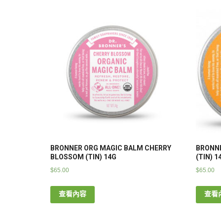
BRONNER ORG MAGIC BALM CHERRY
BRONNE
BLOSSOM (TIN) 14G
(TIN) 1
$
65.00
$
65.00
查看內容
查看