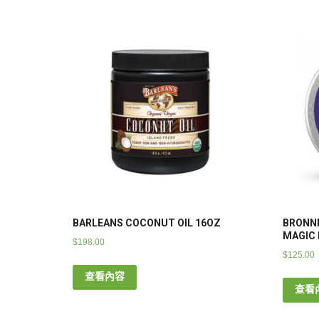
BARLEANS COCONUT OIL 16OZ
BRONN
MAGIC 
$
198.00
$
125.00
查看內容
查看