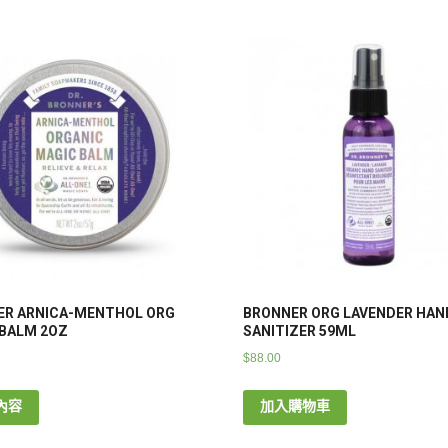
ER ARNICA-MENTHOL ORG
BRONNER ORG LAVENDER HAN
BALM 2OZ
SANITIZER 59ML
$
88.00
內容
加入購物車