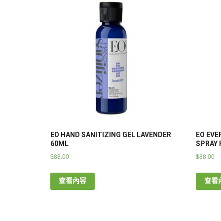
EO HAND SANITIZING GEL LAVENDER
EO EVE
60ML
SPRAY 
$
88.00
$
88.00
查看內容
查看