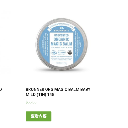
D
BRONNER ORG MAGIC BALM BABY
MILD (TIN) 14G
$
65.00
查看內容