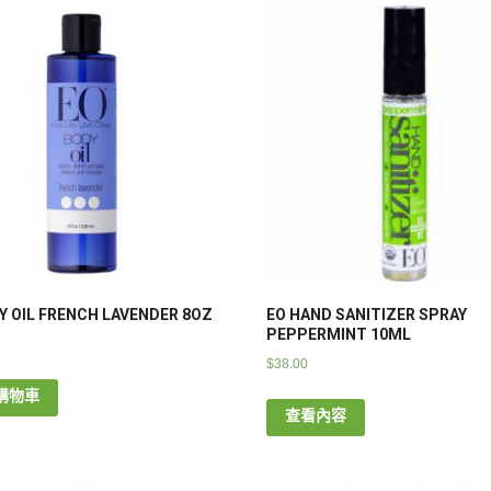
Y OIL FRENCH LAVENDER 8OZ
EO HAND SANITIZER SPRAY
PEPPERMINT 10ML
$
38.00
購物車
查看內容