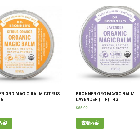
R ORG MAGIC BALM CITRUS
BRONNER ORG MAGIC BALM
4G
LAVENDER (TIN) 14G
$
65.00
內容
查看內容