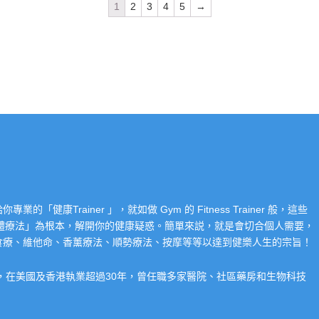
1
2
3
4
5
→
Trainer 」，就如做 Gym 的 Fitness Trainer 般，這些
「整體療法」為根本，解開你的健康疑惑。簡單來説，就是會切合個人需要，
食療、維他命、香薰療法、順勢療法、按摩等等以達到健樂人生的宗旨！
系，在美國及香港執業超過30年，曾任職多家醫院、社區藥房和生物科技