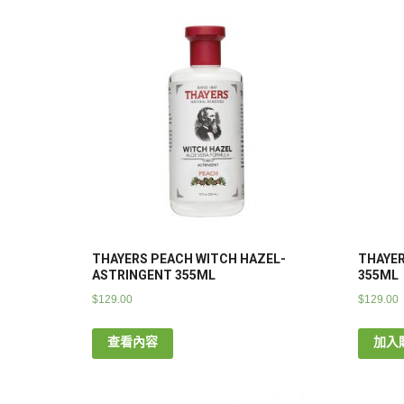
THAYERS PEACH WITCH HAZEL-
THAYER
ASTRINGENT 355ML
355ML
$
129.00
$
129.00
查看內容
加入