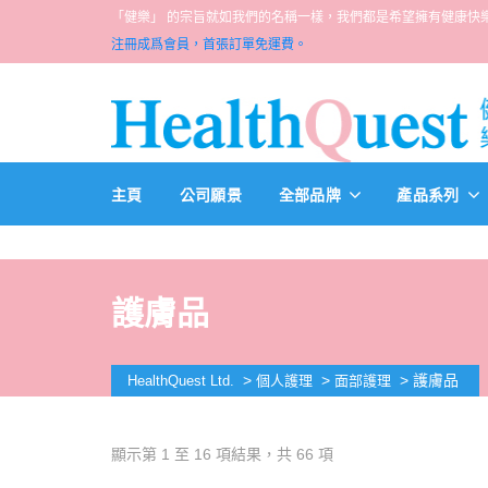
「健樂」 的宗旨就如我們的名稱一樣，我們都是希望擁有健康快樂人生的一群醫
注冊成爲會員，首張訂單免運費。
主頁
公司願景
全部品牌
產品系列
護膚品
>
>
>
護膚品
HealthQuest Ltd.
個人護理
面部護理
顯示第 1 至 16 項結果，共 66 項