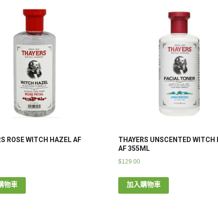
S ROSE WITCH HAZEL AF
THAYERS UNSCENTED WITCH 
AF 355ML
$
129.00
購物車
加入購物車