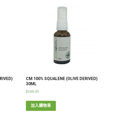
RIVED)
CM 100% SQUALENE (OLIVE DERIVED)
30ML
$
198.00
加入購物車