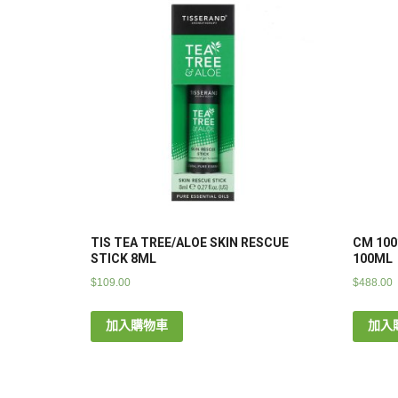
TIS TEA TREE/ALOE SKIN RESCUE
CM 100
STICK 8ML
100ML
$
109.00
$
488.00
加入購物車
加入