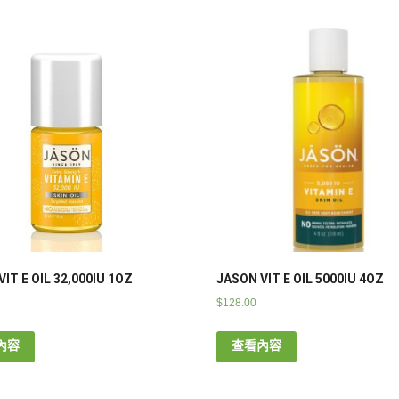
IT E OIL 32,000IU 1OZ
JASON VIT E OIL 5000IU 4OZ
$
128.00
內容
查看內容