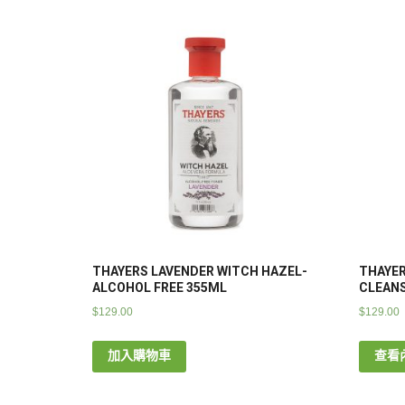
THAYERS LAVENDER WITCH HAZEL-
THAYER
ALCOHOL FREE 355ML
CLEANS
$
129.00
$
129.00
加入購物車
查看