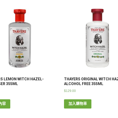
S LEMON WITCH HAZEL-
THAYERS ORIGINAL WITCH HA
ER 355ML
ALCOHOL FREE 355ML
$
129.00
內容
加入購物車