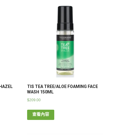
HAZEL
TIS TEA TREE/ALOE FOAMING FACE
WASH 150ML
$
209.00
查看內容