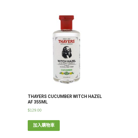
THAYERS CUCUMBER WITCH HAZEL
AF 355ML
$
129.00
加入購物車