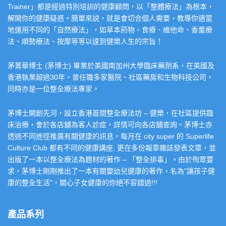
Trainer」都是經過特別培訓的健康顧問，以「整體療法」為根本，
解開你的健康疑惑。簡單來説，就是會切合個人需要，教導你適當
地運用不同的「自然療法」，如草本葯物、食療、維他命、香薰療
法、順勢療法、按摩等等以達到健樂人生的宗旨！
茅菁華博士 (茅博士) 畢業於美國南加州大學臨床藥劑系，在美國及
香港執業超過30年，曾任職多家醫院、社區藥房和生物科技公司，
同時亦是一位整全療法專家。
茅博士開創先河，設立香港首間整全療法坊 – 健樂，在社區提供臨
床治療，會於各店舖為客人診症，詳情可向各店舖查詢。茅博士亦
透過不同途徑推廣有關健康的訊息，每月在 city super 的 Superlife
Culture Club 都有不同的健康講座, 更在多份報章雜誌發表文章，並
出版了一本以整全療法為題材的著作 – 「整全排毒」。由於徇眾要
求，茅博士剛剛推出了一本有關嬰幼兒健康的著作，名為”讓孩子健
康的整全生活”，關心子女健康的你絕不容錯過!!!
產品系列