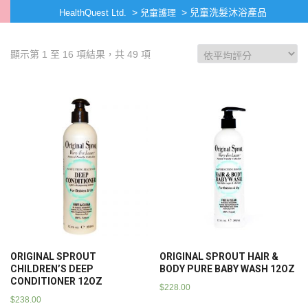
>
>
兒童洗髮沐浴產品
HealthQuest Ltd.
兒童護理
顯示第 1 至 16 項結果，共 49 項
ORIGINAL SPROUT
ORIGINAL SPROUT HAIR &
CHILDREN’S DEEP
BODY PURE BABY WASH 12OZ
CONDITIONER 12OZ
$
228.00
$
238.00