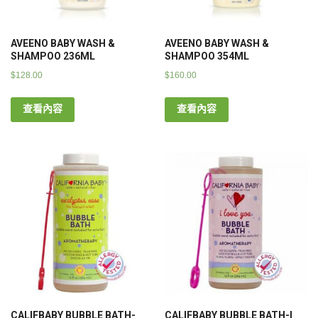
AVEENO BABY WASH &
AVEENO BABY WASH &
SHAMPOO 236ML
SHAMPOO 354ML
$
128.00
$
160.00
查看內容
查看內容
CALIFBABY BUBBLE BATH-
CALIFBABY BUBBLE BATH-I