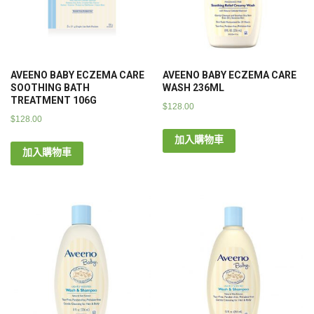
AVEENO BABY ECZEMA CARE
AVEENO BABY ECZEMA CARE
SOOTHING BATH
WASH 236ML
TREATMENT 106G
$
128.00
$
128.00
加入購物車
加入購物車