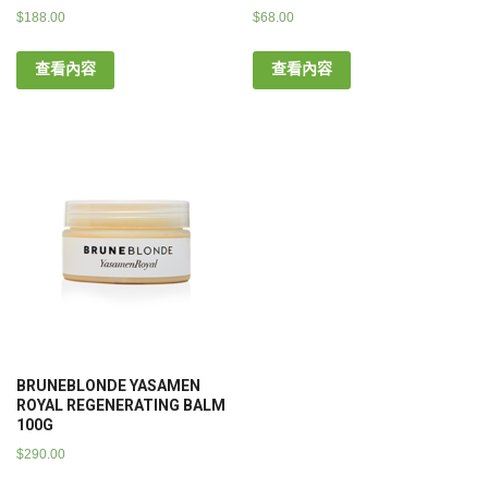
$
188.00
$
68.00
查看內容
查看內容
BRUNEBLONDE YASAMEN
ROYAL REGENERATING BALM
100G
$
290.00