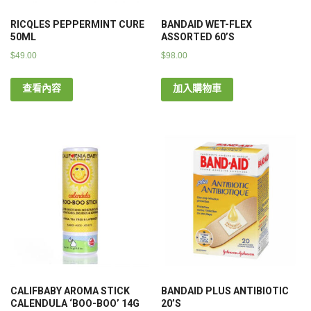
RICQLES PEPPERMINT CURE
BANDAID WET-FLEX
50ML
ASSORTED 60’S
$
49.00
$
98.00
查看內容
加入購物車
CALIFBABY AROMA STICK
BANDAID PLUS ANTIBIOTIC
CALENDULA ‘BOO-BOO’ 14G
20’S