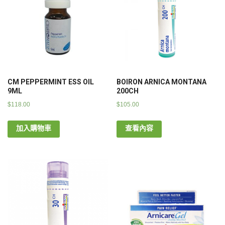
CM PEPPERMINT ESS OIL
BOIRON ARNICA MONTANA
9ML
200CH
$
118.00
$
105.00
加入購物車
查看內容