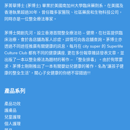
茅菁華博士 (茅博士) 畢業於美國南加州大學臨床藥劑系，在美國及
香港執業超過30年，曾任職多家醫院、社區藥房和生物科技公司，
同時亦是一位整全療法專家。
茅博士開創先河，設立香港首間整全療法坊 – 健樂，在社區提供臨
床治療，會於各店舖為客人診症，詳情可向各店舖查詢。茅博士亦
透過不同途徑推廣有關健康的訊息，每月在 city super 的 Superlife
Culture Club 都有不同的健康講座, 更在多份報章雜誌發表文章，並
出版了一本以整全療法為題材的著作 – 「整全排毒」。由於徇眾要
求，茅博士剛剛推出了一本有關嬰幼兒健康的著作，名為”讓孩子健
康的整全生活”，關心子女健康的你絕不容錯過!!!
產品系列
產品功效
護膚品
兒童護理
個人護理