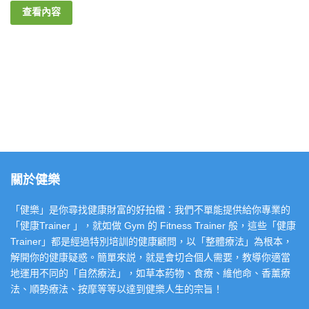
查看內容
關於健樂
「健樂」是你尋找健康財富的好拍檔：我們不單能提供給你專業的
「健康Trainer 」，就如做 Gym 的 Fitness Trainer 般，這些「健康
Trainer」都是經過特別培訓的健康顧問，以「整體療法」為根本，
解開你的健康疑惑。簡單來説，就是會切合個人需要，教導你適當
地運用不同的「自然療法」，如草本葯物、食療、維他命、香薰療
法、順勢療法、按摩等等以達到健樂人生的宗旨！