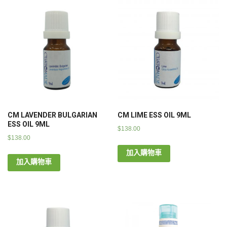
CM LAVENDER BULGARIAN
CM LIME ESS OIL 9ML
ESS OIL 9ML
$
138.00
$
138.00
加入購物車
加入購物車