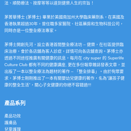
法、順勢療法、按摩等等以達到健樂人生的宗旨！
茅菁華博士 (茅博士) 畢業於美國南加州大學臨床藥劑系，在美國及
香港執業超過30年，曾任職多家醫院、社區藥房和生物科技公司，
同時亦是一位整全療法專家。
茅博士開創先河，設立香港首間整全療法坊 – 健樂，在社區提供臨
床治療，會於各店舖為客人診症，詳情可向各店舖查詢。茅博士亦
透過不同途徑推廣有關健康的訊息，每月在 city super 的 Superlife
Culture Club 都有不同的健康講座, 更在多份報章雜誌發表文章，並
出版了一本以整全療法為題材的著作 – 「整全排毒」。由於徇眾要
求，茅博士剛剛推出了一本有關嬰幼兒健康的著作，名為”讓孩子健
康的整全生活”，關心子女健康的你絕不容錯過!!!
產品系列
產品功效
護膚品
兒童護理