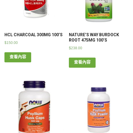
HCL CHARCOAL 300MG 100’S
NATURE’S WAY BURDOCK
ROOT 475MG 100’S
$
150.00
$
238.00
查看內容
查看內容