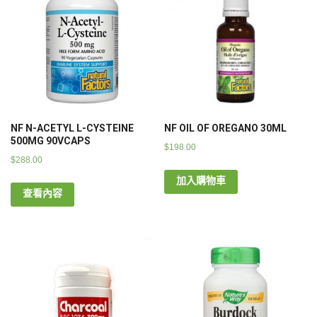
NF N-ACETYL L-CYSTEINE
NF OIL OF OREGANO 30ML
500MG 90VCAPS
$
198.00
$
288.00
加入購物車
查看內容