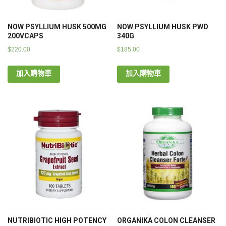
NOW PSYLLIUM HUSK 500MG
NOW PSYLLIUM HUSK PWD
200VCAPS
340G
$
220.00
$
185.00
加入購物車
加入購物車
NUTRIBIOTIC HIGH POTENCY
ORGANIKA COLON CLEANSER