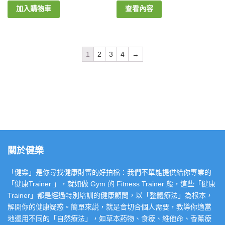
加入購物車
查看內容
1
2
3
4
→
關於健樂
「健樂」是你尋找健康財富的好拍檔：我們不單能提供給你專業的
「健康Trainer 」，就如做 Gym 的 Fitness Trainer 般，這些「健康
Trainer」都是經過特別培訓的健康顧問，以「整體療法」為根本，
解開你的健康疑惑。簡單來説，就是會切合個人需要，教導你適當
地運用不同的「自然療法」，如草本葯物、食療、維他命、香薰療