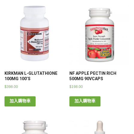
KIRKMAN L-GLUTATHIONE
NF APPLE PECTIN RICH
100MG 100’S
500MG 90VCAPS
$
398.00
$
198.00
加入購物車
加入購物車