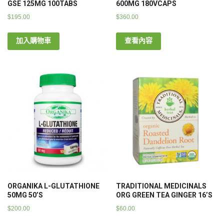
GSE 125MG 100TABS
600MG 180VCAPS
$
195.00
$
360.00
加入購物車
查看內容
ORGANIKA L-GLUTATHIONE
TRADITIONAL MEDICINALS
50MG 50’S
ORG GREEN TEA GINGER 16’S
$
200.00
$
60.00