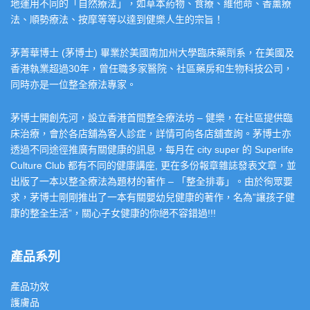
地運用不同的「自然療法」，如草本葯物、食療、維他命、香薰療
法、順勢療法、按摩等等以達到健樂人生的宗旨！
茅菁華博士 (茅博士) 畢業於美國南加州大學臨床藥劑系，在美國及
香港執業超過30年，曾任職多家醫院、社區藥房和生物科技公司，
同時亦是一位整全療法專家。
茅博士開創先河，設立香港首間整全療法坊 – 健樂，在社區提供臨
床治療，會於各店舖為客人診症，詳情可向各店舖查詢。茅博士亦
透過不同途徑推廣有關健康的訊息，每月在 city super 的 Superlife
Culture Club 都有不同的健康講座, 更在多份報章雜誌發表文章，並
出版了一本以整全療法為題材的著作 – 「整全排毒」。由於徇眾要
求，茅博士剛剛推出了一本有關嬰幼兒健康的著作，名為”讓孩子健
康的整全生活”，關心子女健康的你絕不容錯過!!!
產品系列
產品功效
護膚品