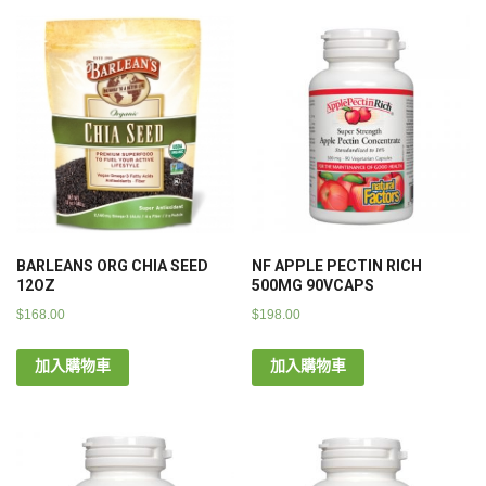
BARLEANS ORG CHIA SEED
NF APPLE PECTIN RICH
12OZ
500MG 90VCAPS
$
168.00
$
198.00
加入購物車
加入購物車