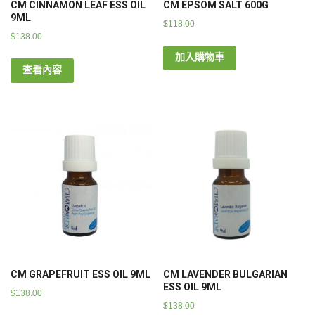
CM CINNAMON LEAF ESS OIL
CM EPSOM SALT 600G
9ML
$
118.00
$
138.00
加入購物車
查看內容
CM GRAPEFRUIT ESS OIL 9ML
CM LAVENDER BULGARIAN
ESS OIL 9ML
$
138.00
$
138.00