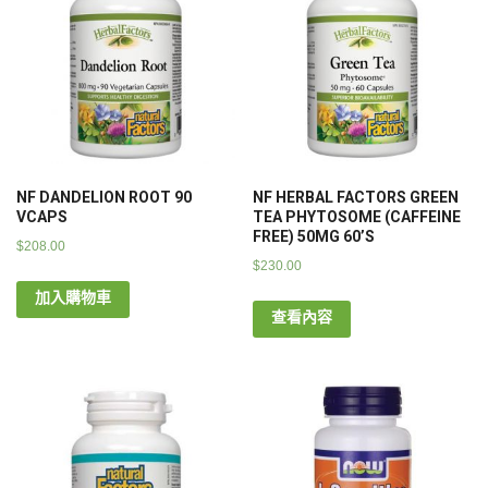
NF DANDELION ROOT 90
NF HERBAL FACTORS GREEN
VCAPS
TEA PHYTOSOME (CAFFEINE
FREE) 50MG 60’S
$
208.00
$
230.00
加入購物車
查看內容