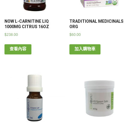
NOW L-CARNITINE LIQ
TRADITIONAL MEDICINALS
1000MG CITRUS 16OZ
ORG
$
238.00
$
60.00
查看內容
加入購物車