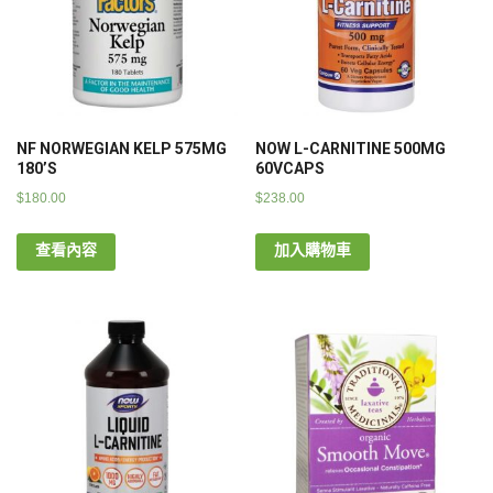
NF NORWEGIAN KELP 575MG
NOW L-CARNITINE 500MG
180’S
60VCAPS
$
180.00
$
238.00
查看內容
加入購物車