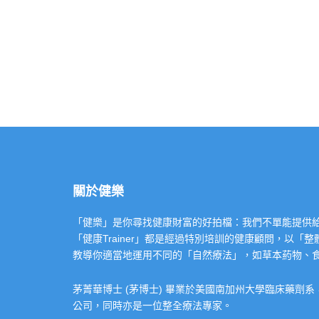
關於健樂
「健樂」是你尋找健康財富的好拍檔：我們不單能提供給你專業的「健康
「健康Trainer」都是經過特別培訓的健康顧問，以
教導你適當地運用不同的「自然療法」，如草本葯物、
茅菁華博士 (茅博士) 畢業於美國南加州大學臨床藥劑
公司，同時亦是一位整全療法專家。