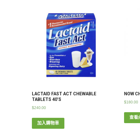
LACTAID FAST ACT CHEWABLE
NOW CH
TABLETS 40’S
$
180.00
$
240.00
查看
加入購物車