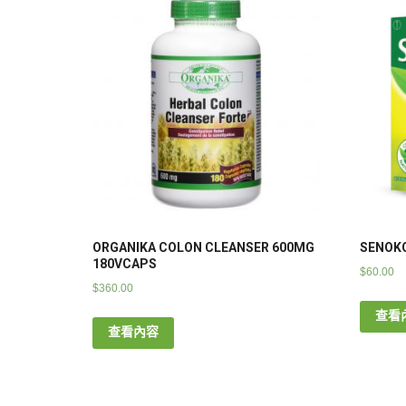
ORGANIKA COLON CLEANSER 600MG
SENOKO
180VCAPS
$
60.00
$
360.00
查看
查看內容