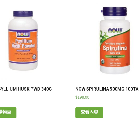
YLLIUM HUSK PWD 340G
NOW SPIRULINA 500MG 100TA
$
198.00
購物車
查看內容