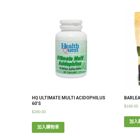
HQ ULTIMATE MULTI ACIDOPHILUS
BARLEA
60’S
$
168.00
$
280.00
加入
加入購物車