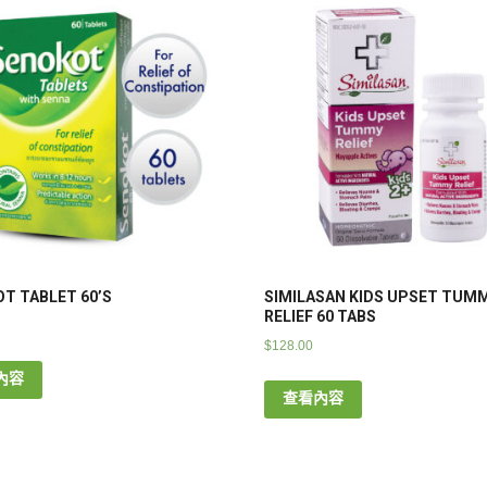
T TABLET 60’S
SIMILASAN KIDS UPSET TUM
RELIEF 60 TABS
$
128.00
內容
查看內容