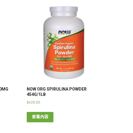
00MG
NOW ORG SPIRULINA POWDER
454G/1LB
$
428.00
查看內容