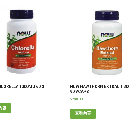
LORELLA 1000MG 60’S
NOW HAWTHORN EXTRACT 3
90 VCAPS
$
298.00
內容
查看內容