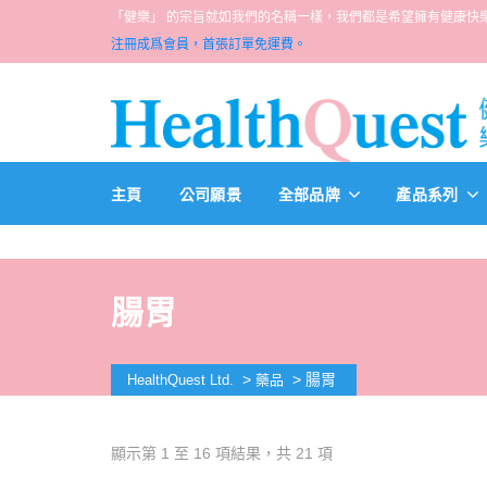
「健樂」 的宗旨就如我們的名稱一樣，我們都是希望擁有健康快樂人生的一群醫
注冊成爲會員，首張訂單免運費。
主頁
公司願景
全部品牌
產品系列
腸胃
>
>
腸胃
HealthQuest Ltd.
藥品
顯示第 1 至 16 項結果，共 21 項