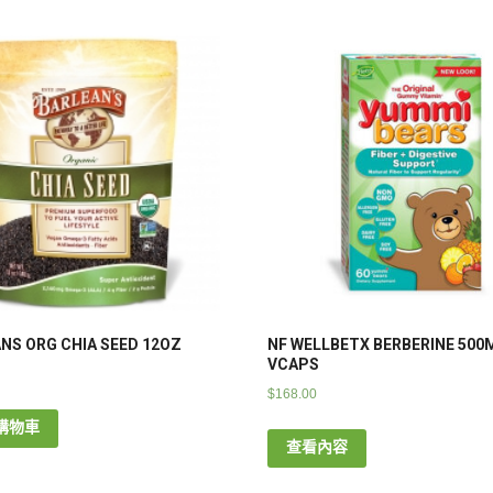
NS ORG CHIA SEED 12OZ
NF WELLBETX BERBERINE 500
VCAPS
$
168.00
購物車
查看內容