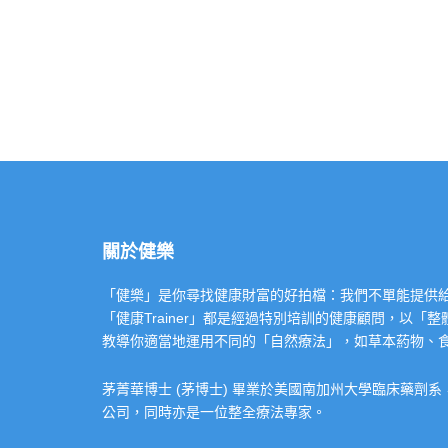
關於健樂
「健樂」是你尋找健康財富的好拍檔：我們不單能提供給你專業的「健康
「健康Trainer」都是經過特別培訓的健康顧問，以
教導你適當地運用不同的「自然療法」，如草本葯物、
茅菁華博士 (茅博士) 畢業於美國南加州大學臨床藥劑
公司，同時亦是一位整全療法專家。