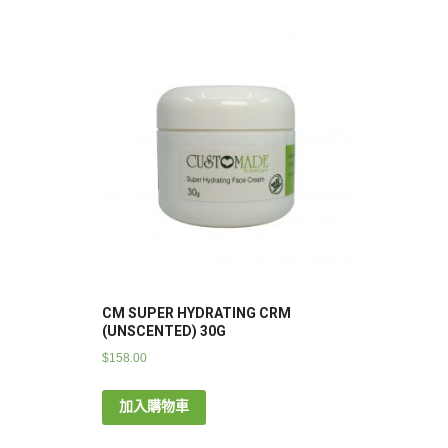
CM SUPER HYDRATING CRM
(UNSCENTED) 30G
$
158.00
加入購物車