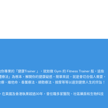
Trainer 」，就如做 Gym 的 Fitness Trainer 般，這些
「整體療法」為根本，解開你的健康疑惑。簡單來説，就是會切合個人需要，
食療、維他命、香薰療法、順勢療法、按摩等等以達到健樂人生的宗旨！
系，在美國及香港執業超過30年，曾任職多家醫院、社區藥房和生物科技