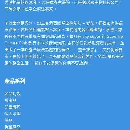
香港執業超過30年，曾任職多家醫院、社區藥房和生物科技公司，
同時亦是一位整全療法專家。
茅博士開創先河，設立香港首間整全療法坊 – 健樂，在社區提供臨
床治療，會於各店舖為客人診症，詳情可向各店舖查詢。茅博士亦
透過不同途徑推廣有關健康的訊息，每月在 city super 的 Superlife
Culture Club 都有不同的健康講座, 更在多份報章雜誌發表文章，並
出版了一本以整全療法為題材的著作 – 「整全排毒」。由於徇眾要
求，茅博士剛剛推出了一本有關嬰幼兒健康的著作，名為”讓孩子健
康的整全生活”，關心子女健康的你絕不容錯過!!!
產品系列
產品功效
護膚品
兒童護理
個人護理
藥品
香薰產品