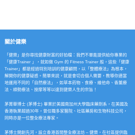
關於健樂
「健樂」是你尋找健康財富的好拍檔：我們不單能提供給你專業的
「健康Trainer 」，就如做 Gym 的 Fitness Trainer 般，這些「健康
Trainer」都是經過特別培訓的健康顧問，以「整體療法」為根本，
解開你的健康疑惑。簡單來説，就是會切合個人需要，教導你適當
地運用不同的「自然療法」，如草本葯物、食療、維他命、香薰療
法、順勢療法、按摩等等以達到健樂人生的宗旨！
茅菁華博士 (茅博士) 畢業於美國南加州大學臨床藥劑系，在美國及
香港執業超過30年，曾任職多家醫院、社區藥房和生物科技公司，
同時亦是一位整全療法專家。
茅博士開創先河，設立香港首間整全療法坊 – 健樂，在社區提供臨