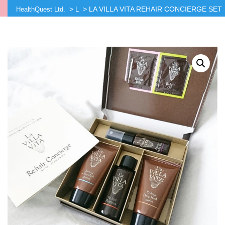
>
>
LA VILLA VITA REHAIR CONCIERGE SET
HealthQuest Ltd.
L