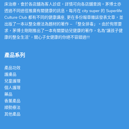
床治療，會於各店舖為客人診症，詳情可向各店舖查詢。茅博士亦
透過不同途徑推廣有關健康的訊息，每月在 city super 的 Superlife
Culture Club 都有不同的健康講座, 更在多份報章雜誌發表文章，並
出版了一本以整全療法為題材的著作 – 「整全排毒」。由於徇眾要
求，茅博士剛剛推出了一本有關嬰幼兒健康的著作，名為”讓孩子健
康的整全生活”，關心子女健康的你絕不容錯過!!!
產品系列
產品功效
護膚品
兒童護理
個人護理
藥品
香薰產品
順勢療法
其他產品