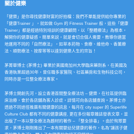
關於健樂
「健樂」是你尋找健康財富的好拍檔：我們不單能提供給你專業的
「健康Trainer 」，就如做 Gym 的 Fitness Trainer 般，這些「健康
Trainer」都是經過特別培訓的健康顧問，以「整體療法」為根本，
解開你的健康疑惑。簡單來説，就是會切合個人需要，教導你適當
地運用不同的「自然療法」，如草本葯物、食療、維他命、香薰療
法、順勢療法、按摩等等以達到健樂人生的宗旨！
茅菁華博士 (茅博士) 畢業於美國南加州大學臨床藥劑系，在美國及
香港執業超過30年，曾任職多家醫院、社區藥房和生物科技公司，
同時亦是一位整全療法專家。
茅博士開創先河，設立香港首間整全療法坊 – 健樂，在社區提供臨
床治療，會於各店舖為客人診症，詳情可向各店舖查詢。茅博士亦
透過不同途徑推廣有關健康的訊息，每月在 city super 的 Superlife
Culture Club 都有不同的健康講座, 更在多份報章雜誌發表文章，並
出版了一本以整全療法為題材的著作 – 「整全排毒」。由於徇眾要
求，茅博士剛剛推出了一本有關嬰幼兒健康的著作，名為”讓孩子健