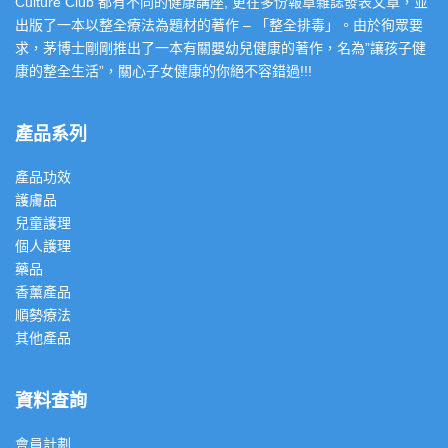
Culture Club 都有不同的健康講座, 更在多份報章雜誌發表文章，並
出版了一本以整全療法為題材的著作 – 「整全排毒」。由於徇眾要
求，茅博士剛剛推出了一本有關嬰幼兒健康的著作，名為”讓孩子健
康的整全生活”，關心子女健康的你絕不容錯過!!!
產品系列
產品功效
護膚品
兒童護理
個人護理
藥品
香薰產品
順勢療法
其他產品
資料查詢
會員計劃