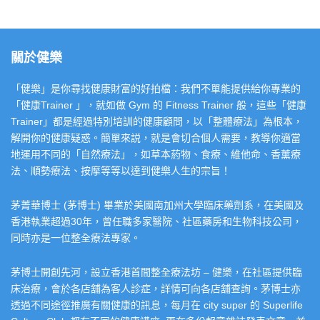
關於健樂
「健樂」是你尋找健康財富的好拍檔：我們不單能提供給你專業的
「健康Trainer 」，就如做 Gym 的 Fitness Trainer 般，這些「健康
Trainer」都是經過特別培訓的健康顧問，以「整體療法」為根本，
解開你的健康疑惑。簡單來説，就是會切合個人需要，教導你適當
地運用不同的「自然療法」，如草本葯物、食療、維他命、香薰療
法、順勢療法、按摩等等以達到健樂人生的宗旨！
茅菁華博士 (茅博士) 畢業於美國南加州大學臨床藥劑系，在美國及
香港執業超過30年，曾任職多家醫院、社區藥房和生物科技公司，
同時亦是一位整全療法專家。
茅博士開創先河，設立香港首間整全療法坊 – 健樂，在社區提供臨
床治療，會於各店舖為客人診症，詳情可向各店舖查詢。茅博士亦
透過不同途徑推廣有關健康的訊息，每月在 city super 的 Superlife