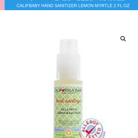
CALIFBABY HAND SANITIZER LEMON MYRTLE 2 FL OZ