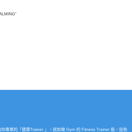
ALMING”
Trainer 」，就如做 Gym 的 Fitness Trainer 般，這些