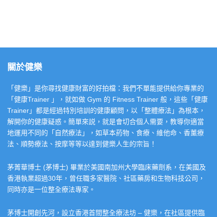
關於健樂
「健樂」是你尋找健康財富的好拍檔：我們不單能提供給你專業的
「健康Trainer 」，就如做 Gym 的 Fitness Trainer 般，這些「健康
Trainer」都是經過特別培訓的健康顧問，以「整體療法」為根本，
解開你的健康疑惑。簡單來説，就是會切合個人需要，教導你適當
地運用不同的「自然療法」，如草本葯物、食療、維他命、香薰療
法、順勢療法、按摩等等以達到健樂人生的宗旨！
茅菁華博士 (茅博士) 畢業於美國南加州大學臨床藥劑系，在美國及
香港執業超過30年，曾任職多家醫院、社區藥房和生物科技公司，
同時亦是一位整全療法專家。
茅博士開創先河，設立香港首間整全療法坊 – 健樂，在社區提供臨