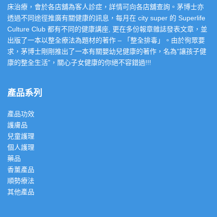
床治療，會於各店舖為客人診症，詳情可向各店舖查詢。茅博士亦
透過不同途徑推廣有關健康的訊息，每月在 city super 的 Superlife
Culture Club 都有不同的健康講座, 更在多份報章雜誌發表文章，並
出版了一本以整全療法為題材的著作 – 「整全排毒」。由於徇眾要
求，茅博士剛剛推出了一本有關嬰幼兒健康的著作，名為”讓孩子健
康的整全生活”，關心子女健康的你絕不容錯過!!!
產品系列
產品功效
護膚品
兒童護理
個人護理
藥品
香薰產品
順勢療法
其他產品