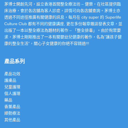
茅博士開創先河，設立香港首間整全療法坊 – 健樂，在社區提供臨
床治療，會於各店舖為客人診症，詳情可向各店舖查詢。茅博士亦
透過不同途徑推廣有關健康的訊息，每月在 city super 的 Superlife
Culture Club 都有不同的健康講座, 更在多份報章雜誌發表文章，並
出版了一本以整全療法為題材的著作 – 「整全排毒」。由於徇眾要
求，茅博士剛剛推出了一本有關嬰幼兒健康的著作，名為”讓孩子健
康的整全生活”，關心子女健康的你絕不容錯過!!!
產品系列
產品功效
護膚品
兒童護理
個人護理
藥品
香薰產品
順勢療法
其他產品