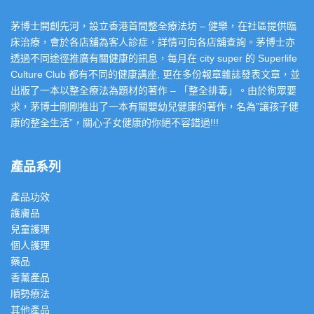
茅博士開創先河，設立香港首間整全療法坊 – 健樂，在社區提供臨
床治療，會於各店舖為客人診症，詳情可向各店舖查詢。茅博士亦
透過不同途徑推廣有關健康的訊息，每月在 city super 的 Superlife
Culture Club 都有不同的健康講座, 更在多份報章雜誌發表文章，並
出版了一本以整全療法為題材的著作 – 「整全排毒」。由於徇眾要
求，茅博士剛剛推出了一本有關嬰幼兒健康的著作，名為”讓孩子健
康的整全生活”，關心子女健康的你絕不容錯過!!!
產品系列
產品功效
護膚品
兒童護理
個人護理
藥品
香薰產品
順勢療法
其他產品