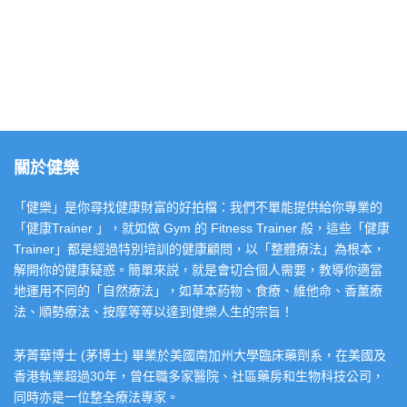
關於健樂
「健樂」是你尋找健康財富的好拍檔：我們不單能提供給你專業的
「健康Trainer 」，就如做 Gym 的 Fitness Trainer 般，這些「健康
Trainer」都是經過特別培訓的健康顧問，以「整體療法」為根本，
解開你的健康疑惑。簡單來説，就是會切合個人需要，教導你適當
地運用不同的「自然療法」，如草本葯物、食療、維他命、香薰療
法、順勢療法、按摩等等以達到健樂人生的宗旨！
茅菁華博士 (茅博士) 畢業於美國南加州大學臨床藥劑系，在美國及
香港執業超過30年，曾任職多家醫院、社區藥房和生物科技公司，
同時亦是一位整全療法專家。