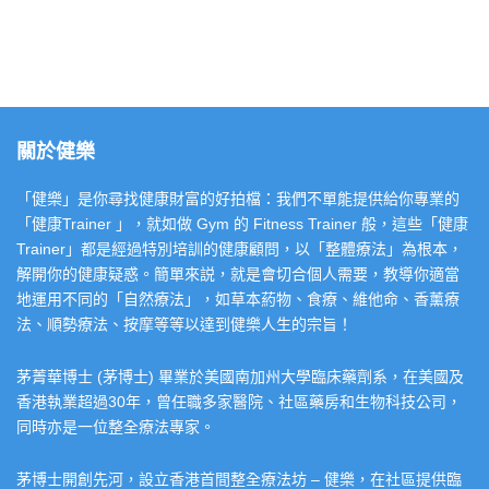
關於健樂
「健樂」是你尋找健康財富的好拍檔：我們不單能提供給你專業的
「健康Trainer 」，就如做 Gym 的 Fitness Trainer 般，這些「健康
Trainer」都是經過特別培訓的健康顧問，以「整體療法」為根本，
解開你的健康疑惑。簡單來説，就是會切合個人需要，教導你適當
地運用不同的「自然療法」，如草本葯物、食療、維他命、香薰療
法、順勢療法、按摩等等以達到健樂人生的宗旨！
茅菁華博士 (茅博士) 畢業於美國南加州大學臨床藥劑系，在美國及
香港執業超過30年，曾任職多家醫院、社區藥房和生物科技公司，
同時亦是一位整全療法專家。
茅博士開創先河，設立香港首間整全療法坊 – 健樂，在社區提供臨