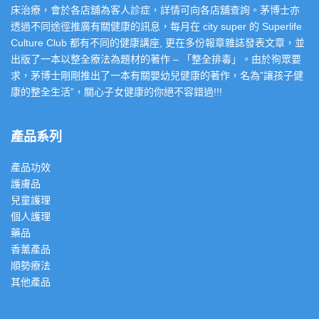
床治療，會於各店舖為客人診症，詳情可向各店舖查詢。茅博士亦
透過不同途徑推廣有關健康的訊息，每月在 city super 的 Superlife
Culture Club 都有不同的健康講座, 更在多份報章雜誌發表文章，並
出版了一本以整全療法為題材的著作 – 「整全排毒」。由於徇眾要
求，茅博士剛剛推出了一本有關嬰幼兒健康的著作，名為”讓孩子健
康的整全生活”，關心子女健康的你絕不容錯過!!!
產品系列
產品功效
護膚品
兒童護理
個人護理
藥品
香薰產品
順勢療法
其他產品