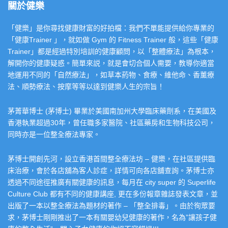
關於健樂
「健樂」是你尋找健康財富的好拍檔：我們不單能提供給你專業的
「健康Trainer 」，就如做 Gym 的 Fitness Trainer 般，這些「健康
Trainer」都是經過特別培訓的健康顧問，以「整體療法」為根本，
解開你的健康疑惑。簡單來説，就是會切合個人需要，教導你適當
地運用不同的「自然療法」，如草本葯物、食療、維他命、香薰療
法、順勢療法、按摩等等以達到健樂人生的宗旨！
茅菁華博士 (茅博士) 畢業於美國南加州大學臨床藥劑系，在美國及
香港執業超過30年，曾任職多家醫院、社區藥房和生物科技公司，
同時亦是一位整全療法專家。
茅博士開創先河，設立香港首間整全療法坊 – 健樂，在社區提供臨
床治療，會於各店舖為客人診症，詳情可向各店舖查詢。茅博士亦
透過不同途徑推廣有關健康的訊息，每月在 city super 的 Superlife
Culture Club 都有不同的健康講座, 更在多份報章雜誌發表文章，並
出版了一本以整全療法為題材的著作 – 「整全排毒」。由於徇眾要
求，茅博士剛剛推出了一本有關嬰幼兒健康的著作，名為”讓孩子健