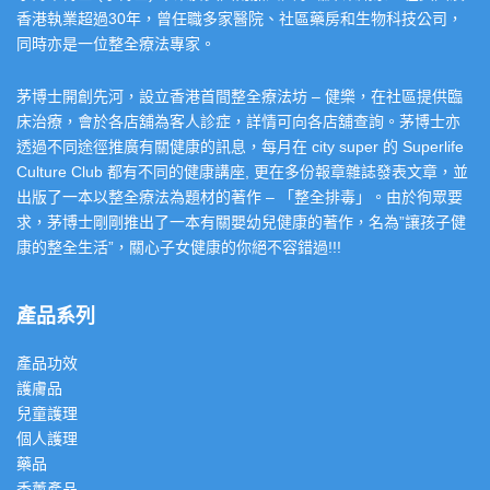
香港執業超過30年，曾任職多家醫院、社區藥房和生物科技公司，
同時亦是一位整全療法專家。
茅博士開創先河，設立香港首間整全療法坊 – 健樂，在社區提供臨
床治療，會於各店舖為客人診症，詳情可向各店舖查詢。茅博士亦
透過不同途徑推廣有關健康的訊息，每月在 city super 的 Superlife
Culture Club 都有不同的健康講座, 更在多份報章雜誌發表文章，並
出版了一本以整全療法為題材的著作 – 「整全排毒」。由於徇眾要
求，茅博士剛剛推出了一本有關嬰幼兒健康的著作，名為”讓孩子健
康的整全生活”，關心子女健康的你絕不容錯過!!!
產品系列
產品功效
護膚品
兒童護理
個人護理
藥品
香薰產品