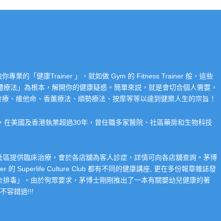
Trainer 」，就如做 Gym 的 Fitness Trainer 般，這些
「整體療法」為根本，解開你的健康疑惑。簡單來説，就是會切合個人需要，
食療、維他命、香薰療法、順勢療法、按摩等等以達到健樂人生的宗旨！
系，在美國及香港執業超過30年，曾任職多家醫院、社區藥房和生物科技
在社區提供臨床治療，會於各店舖為客人診症，詳情可向各店舖查詢。茅博
 Superlife Culture Club 都有不同的健康講座, 更在多份報章雜誌發
整全排毒」。由於徇眾要求，茅博士剛剛推出了一本有關嬰幼兒健康的著
容錯過!!!