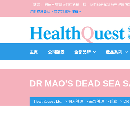
「健樂」 的宗旨就如我們的名稱一樣，我們都是希望擁有健康快樂人生的一群醫
注冊成爲會員，首張訂單免運費。
主頁
公司願景
全部品牌
產品系列
DR MAO’S DEAD SEA S
>
>
>
>
DR
HealthQuest Ltd.
個人護理
面部護理
暗瘡