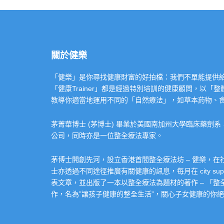
關於健樂
「健樂」是你尋找健康財富的好拍檔：我們不單能提供給你專業的「健康
「健康Trainer」都是經過特別培訓的健康顧問，以
教導你適當地運用不同的「自然療法」，如草本葯物、
茅菁華博士 (茅博士) 畢業於美國南加州大學臨床藥劑
公司，同時亦是一位整全療法專家。
茅博士開創先河，設立香港首間整全療法坊 – 健樂，
士亦透過不同途徑推廣有關健康的訊息，每月在 city super 的
表文章，並出版了一本以整全療法為題材的著作 – 「
作，名為”讓孩子健康的整全生活”，關心子女健康的你絕不