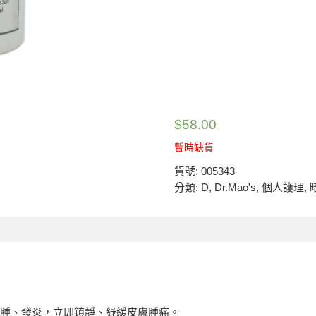
$
58.00
暫時缺貨
貨號:
005343
分類:
D
,
Dr.Mao's
,
個人護理
,
腫、發炎，立即鎮靜、紓緩皮膚腫痛。