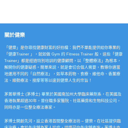
關於健樂
「健樂」是你尋找健康財富的好拍檔：我們不單能提供給你專業的
「健康Trainer 」，就如做 Gym 的 Fitness Trainer 般，這些「健康
Trainer」都是經過特別培訓的健康顧問，以「整體療法」為根本，
解開你的健康疑惑。簡單來説，就是會切合個人需要，教導你適當
地運用不同的「自然療法」，如草本葯物、食療、維他命、香薰療
法、順勢療法、按摩等等以達到健樂人生的宗旨！
茅菁華博士 (茅博士) 畢業於美國南加州大學臨床藥劑系，在美國及
香港執業超過30年，曾任職多家醫院、社區藥房和生物科技公司，
同時亦是一位整全療法專家。
茅博士開創先河，設立香港首間整全療法坊 – 健樂，在社區提供臨
床治療，會於各店舖為客人診症，詳情可向各店舖查詢。茅博士亦