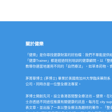
關於健樂
「健樂」是你尋找健康財富的好拍檔：我們不單能提供給你專業的「健康
「健康Trainer」都是經過特別培訓的健康顧問，以
教導你適當地運用不同的「自然療法」，如草本葯物、
茅菁華博士 (茅博士) 畢業於美國南加州大學臨床藥劑
公司，同時亦是一位整全療法專家。
茅博士開創先河，設立香港首間整全療法坊 – 健樂，
士亦透過不同途徑推廣有關健康的訊息，每月在 city super 的
表文章，並出版了一本以整全療法為題材的著作 – 「