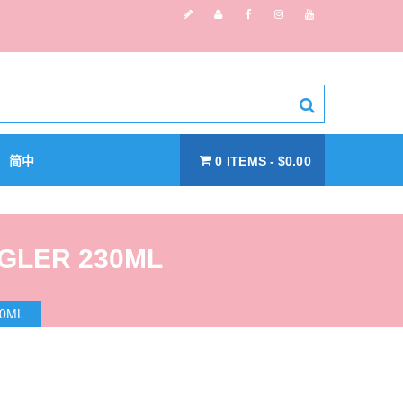
简中
0 ITEMS
$0.00
GLER 230ML
30ML