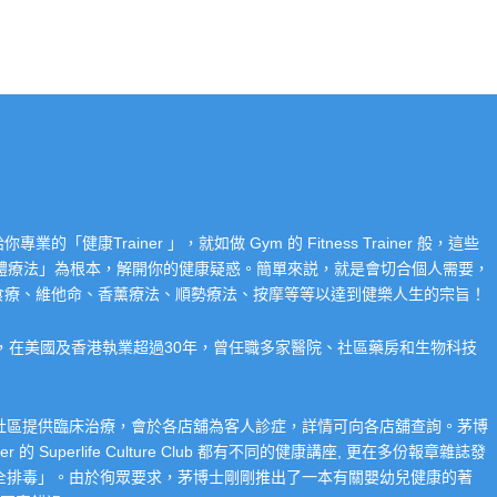
Trainer 」，就如做 Gym 的 Fitness Trainer 般，這些
「整體療法」為根本，解開你的健康疑惑。簡單來説，就是會切合個人需要，
食療、維他命、香薰療法、順勢療法、按摩等等以達到健樂人生的宗旨！
系，在美國及香港執業超過30年，曾任職多家醫院、社區藥房和生物科技
在社區提供臨床治療，會於各店舖為客人診症，詳情可向各店舖查詢。茅博
 Superlife Culture Club 都有不同的健康講座, 更在多份報章雜誌發
整全排毒」。由於徇眾要求，茅博士剛剛推出了一本有關嬰幼兒健康的著