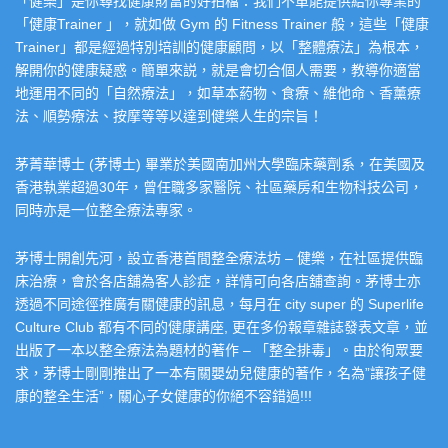
「健樂」是你尋找健康財富的好拍檔：我們不單能提供給你專業的
「健康Trainer 」，就如做 Gym 的 Fitness Trainer 般，這些「健康
Trainer」都是經過特別培訓的健康顧問，以「整體療法」為根本，
解開你的健康疑惑。簡單來説，就是會切合個人需要，教導你適當
地運用不同的「自然療法」，如草本葯物、食療、維他命、香薰療
法、順勢療法、按摩等等以達到健樂人生的宗旨！
茅菁華博士 (茅博士) 畢業於美國南加州大學臨床藥劑系，在美國及
香港執業超過30年，曾任職多家醫院、社區藥房和生物科技公司，
同時亦是一位整全療法專家。
茅博士開創先河，設立香港首間整全療法坊 – 健樂，在社區提供臨
床治療，會於各店舖為客人診症，詳情可向各店舖查詢。茅博士亦
透過不同途徑推廣有關健康的訊息，每月在 city super 的 Superlife
Culture Club 都有不同的健康講座, 更在多份報章雜誌發表文章，並
出版了一本以整全療法為題材的著作 – 「整全排毒」。由於徇眾要
求，茅博士剛剛推出了一本有關嬰幼兒健康的著作，名為”讓孩子健
康的整全生活”，關心子女健康的你絕不容錯過!!!