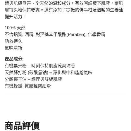
體與肌膚無害、全天然的溫和成分，有效呵護腋下肌膚，讓肌
膚持久地保持乾爽。還有添加了提振的佛手柑及溫暖的生姜油
提升活力。
100% 天然
不含鋁質, 酒精, 對羥基苯甲酸酯(Paraben), 化學香精
功效持久
氣味清新
產品成分:
有機粟米粉 – 時刻保持肌膚乾爽清香
天然蘇打粉 (碳酸氢钠) – 淨化與中和尷尬氣味
分餾椰子油 – 調理與舒緩肌膚
有機蜂蠟–質感輕爽細滑
商品評價