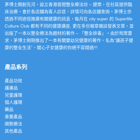
茅博士開創先河，設立香港首間整全療法坊 – 健樂，在社區提供臨
床治療，會於各店舖為客人診症，詳情可向各店舖查詢。茅博士亦
透過不同途徑推廣有關健康的訊息，每月在 city super 的 Superlife
Culture Club 都有不同的健康講座, 更在多份報章雜誌發表文章，並
出版了一本以整全療法為題材的著作 – 「整全排毒」。由於徇眾要
求，茅博士剛剛推出了一本有關嬰幼兒健康的著作，名為”讓孩子健
康的整全生活”，關心子女健康的你絕不容錯過!!!
產品系列
產品功效
護膚品
兒童護理
個人護理
藥品
香薰產品
順勢療法
其他產品