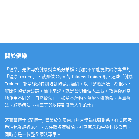
關於健樂
「健樂」是你尋找健康財富的好拍檔：我們不單能提供給你專業的
「健康Trainer 」，就如做 Gym 的 Fitness Trainer 般，這些「健康
Trainer」都是經過特別培訓的健康顧問，以「整體療法」為根本，
解開你的健康疑惑。簡單來説，就是會切合個人需要，教導你適當
地運用不同的「自然療法」，如草本葯物、食療、維他命、香薰療
法、順勢療法、按摩等等以達到健樂人生的宗旨！
茅菁華博士 (茅博士) 畢業於美國南加州大學臨床藥劑系，在美國及
香港執業超過30年，曾任職多家醫院、社區藥房和生物科技公司，
同時亦是一位整全療法專家。