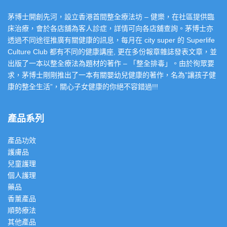
茅博士開創先河，設立香港首間整全療法坊 – 健樂，在社區提供臨
床治療，會於各店舖為客人診症，詳情可向各店舖查詢。茅博士亦
透過不同途徑推廣有關健康的訊息，每月在 city super 的 Superlife
Culture Club 都有不同的健康講座, 更在多份報章雜誌發表文章，並
出版了一本以整全療法為題材的著作 – 「整全排毒」。由於徇眾要
求，茅博士剛剛推出了一本有關嬰幼兒健康的著作，名為”讓孩子健
康的整全生活”，關心子女健康的你絕不容錯過!!!
產品系列
產品功效
護膚品
兒童護理
個人護理
藥品
香薰產品
順勢療法
其他產品