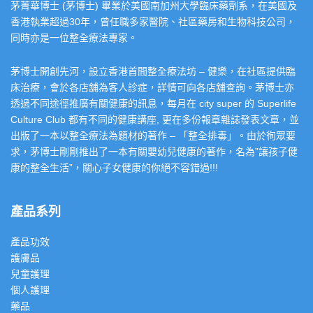
茅菁華博士 (茅博士) 畢業於美國南加州大學臨床藥劑系，在美國及
香港執業超過30年，曾任職多家醫院、社區藥房和生物科技公司，
同時亦是一位整全療法專家。
茅博士開創先河，設立香港首間整全療法坊 – 健樂，在社區提供臨
床治療，會於各店舖為客人診症，詳情可向各店舖查詢。茅博士亦
透過不同途徑推廣有關健康的訊息，每月在 city super 的 Superlife
Culture Club 都有不同的健康講座, 更在多份報章雜誌發表文章，並
出版了一本以整全療法為題材的著作 – 「整全排毒」。由於徇眾要
求，茅博士剛剛推出了一本有關嬰幼兒健康的著作，名為”讓孩子健
康的整全生活”，關心子女健康的你絕不容錯過!!!
產品系列
產品功效
護膚品
兒童護理
個人護理
藥品