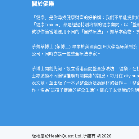
關於健樂
「健樂」是你尋找健康財富的好拍檔：我們不單能提供給你專業的「健康
「健康Trainer」都是經過特別培訓的健康顧問，以
教導你適當地運用不同的「自然療法」，如草本葯物、
茅菁華博士 (茅博士) 畢業於美國南加州大學臨床藥劑
公司，同時亦是一位整全療法專家。
茅博士開創先河，設立香港首間整全療法坊 – 健樂，
士亦透過不同途徑推廣有關健康的訊息，每月在 city super 的
表文章，並出版了一本以整全療法為題材的著作 – 「
作，名為”讓孩子健康的整全生活”，關心子女健康的你絕不
版權屬於HealthQuest Ltd.所擁有 @2026