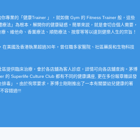
Trainer 」，就如做 Gym 的 Fitness Trainer 般，這些
「整體療法」為根本，解開你的健康疑惑。簡單來説，就是會切合個人需要，
食療、維他命、香薰療法、順勢療法、按摩等等以達到健樂人生的宗旨！
系，在美國及香港執業超過30年，曾任職多家醫院、社區藥房和生物科技
在社區提供臨床治療，會於各店舖為客人診症，詳情可向各店舖查詢。茅博
 Superlife Culture Club 都有不同的健康講座, 更在多份報章雜誌發
整全排毒」。由於徇眾要求，茅博士剛剛推出了一本有關嬰幼兒健康的著
容錯過!!!