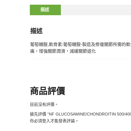
描述
描述
葡萄糖胺,軟骨素:葡萄糖胺-製造及修復關節所需的
痛，增強關節潤滑，減緩關節退化
商品評價
目前沒有評價。
搶先評價 “NF GLUCOSAMINE/CHONDROITIN 500/400
你必須
登入
才能發表評論。