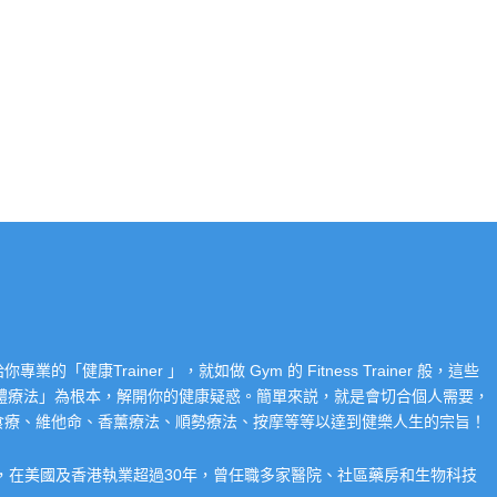
Trainer 」，就如做 Gym 的 Fitness Trainer 般，這些
「整體療法」為根本，解開你的健康疑惑。簡單來説，就是會切合個人需要，
食療、維他命、香薰療法、順勢療法、按摩等等以達到健樂人生的宗旨！
系，在美國及香港執業超過30年，曾任職多家醫院、社區藥房和生物科技