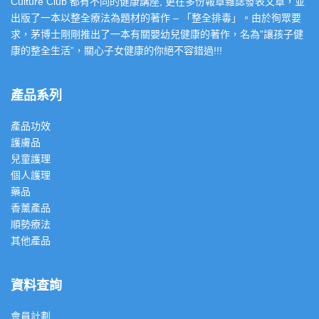
Culture Club 都有不同的健康講座, 更在多份報章雜誌發表文章，並
出版了一本以整全療法為題材的著作 – 「整全排毒」。由於徇眾要
求，茅博士剛剛推出了一本有關嬰幼兒健康的著作，名為”讓孩子健
康的整全生活”，關心子女健康的你絕不容錯過!!!
產品系列
產品功效
護膚品
兒童護理
個人護理
藥品
香薰產品
順勢療法
其他產品
資料查詢
會員計劃