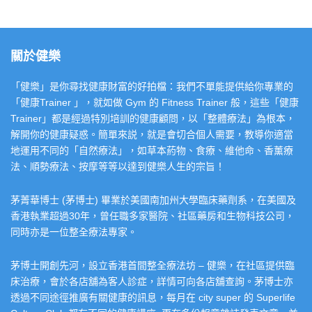
關於健樂
「健樂」是你尋找健康財富的好拍檔：我們不單能提供給你專業的
「健康Trainer 」，就如做 Gym 的 Fitness Trainer 般，這些「健康
Trainer」都是經過特別培訓的健康顧問，以「整體療法」為根本，
解開你的健康疑惑。簡單來説，就是會切合個人需要，教導你適當
地運用不同的「自然療法」，如草本葯物、食療、維他命、香薰療
法、順勢療法、按摩等等以達到健樂人生的宗旨！
茅菁華博士 (茅博士) 畢業於美國南加州大學臨床藥劑系，在美國及
香港執業超過30年，曾任職多家醫院、社區藥房和生物科技公司，
同時亦是一位整全療法專家。
茅博士開創先河，設立香港首間整全療法坊 – 健樂，在社區提供臨
床治療，會於各店舖為客人診症，詳情可向各店舖查詢。茅博士亦
透過不同途徑推廣有關健康的訊息，每月在 city super 的 Superlife