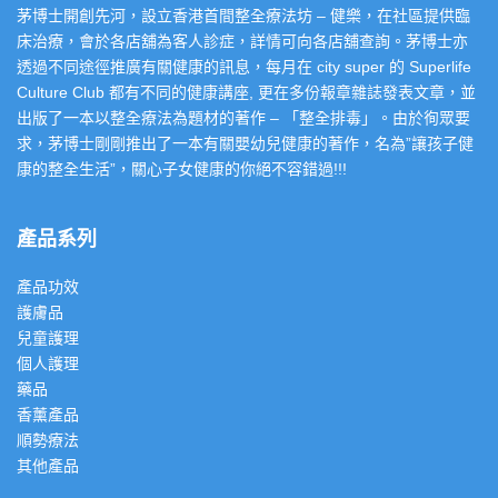
茅博士開創先河，設立香港首間整全療法坊 – 健樂，在社區提供臨
床治療，會於各店舖為客人診症，詳情可向各店舖查詢。茅博士亦
透過不同途徑推廣有關健康的訊息，每月在 city super 的 Superlife
Culture Club 都有不同的健康講座, 更在多份報章雜誌發表文章，並
出版了一本以整全療法為題材的著作 – 「整全排毒」。由於徇眾要
求，茅博士剛剛推出了一本有關嬰幼兒健康的著作，名為”讓孩子健
康的整全生活”，關心子女健康的你絕不容錯過!!!
產品系列
產品功效
護膚品
兒童護理
個人護理
藥品
香薰產品
順勢療法
其他產品