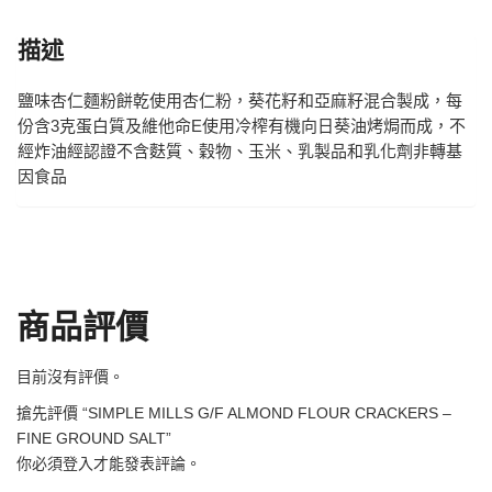
描述
鹽味杏仁麵粉餅乾使用杏仁粉，葵花籽和亞麻籽混合製成，每
份含3克蛋白質及維他命E使用冷榨有機向日葵油烤焗而成，不
經炸油經認證不含麩質、穀物、玉米、乳製品和乳化劑非轉基
因食品
商品評價
目前沒有評價。
搶先評價 “SIMPLE MILLS G/F ALMOND FLOUR CRACKERS –
FINE GROUND SALT”
你必須
登入
才能發表評論。