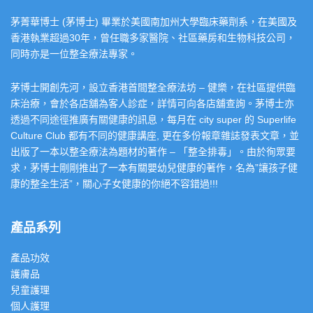
茅菁華博士 (茅博士) 畢業於美國南加州大學臨床藥劑系，在美國及
香港執業超過30年，曾任職多家醫院、社區藥房和生物科技公司，
同時亦是一位整全療法專家。
茅博士開創先河，設立香港首間整全療法坊 – 健樂，在社區提供臨
床治療，會於各店舖為客人診症，詳情可向各店舖查詢。茅博士亦
透過不同途徑推廣有關健康的訊息，每月在 city super 的 Superlife
Culture Club 都有不同的健康講座, 更在多份報章雜誌發表文章，並
出版了一本以整全療法為題材的著作 – 「整全排毒」。由於徇眾要
求，茅博士剛剛推出了一本有關嬰幼兒健康的著作，名為”讓孩子健
康的整全生活”，關心子女健康的你絕不容錯過!!!
產品系列
產品功效
護膚品
兒童護理
個人護理