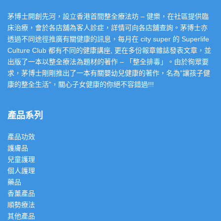
茅博士開創先河，設立香港首間整全療法坊 – 健樂，在社區提供臨
床治療，會於各店舖為客人診症，詳情可向各店舖查詢。茅博士亦
透過不同途徑推廣有關健康的訊息，每月在 city super 的 Superlife
Culture Club 都有不同的健康講座, 更在多份報章雜誌發表文章，並
出版了一本以整全療法為題材的著作 – 「整全排毒」。由於徇眾要
求，茅博士剛剛推出了一本有關嬰幼兒健康的著作，名為”讓孩子健
康的整全生活”，關心子女健康的你絕不容錯過!!!
產品系列
產品功效
護膚品
兒童護理
個人護理
藥品
香薰產品
順勢療法
其他產品