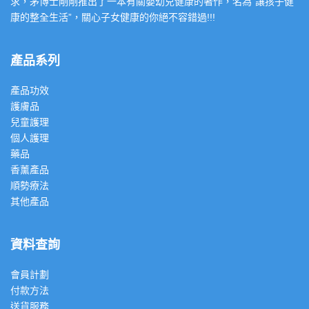
求，茅博士剛剛推出了一本有關嬰幼兒健康的著作，名為”讓孩子健
康的整全生活”，關心子女健康的你絕不容錯過!!!
產品系列
產品功效
護膚品
兒童護理
個人護理
藥品
香薰產品
順勢療法
其他產品
資料查詢
會員計劃
付款方法
送貨服務