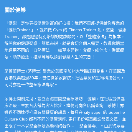
關於健樂
「健樂」是你尋找健康財富的好拍檔：我們不單能提供給你專業的
「健康Trainer 」，就如做 Gym 的 Fitness Trainer 般，這些「健康
Trainer」都是經過特別培訓的健康顧問，以「整體療法」為根本，
解開你的健康疑惑。簡單來説，就是會切合個人需要，教導你適當
地運用不同的「自然療法」，如草本葯物、食療、維他命、香薰療
法、順勢療法、按摩等等以達到健樂人生的宗旨！
茅菁華博士 (茅博士) 畢業於美國南加州大學臨床藥劑系，在美國及
香港執業超過30年，曾任職多家醫院、社區藥房和生物科技公司，
同時亦是一位整全療法專家。
茅博士開創先河，設立香港首間整全療法坊 – 健樂，在社區提供臨
床治療，會於各店舖為客人診症，詳情可向各店舖查詢。茅博士亦
透過不同途徑推廣有關健康的訊息，每月在 city super 的 Superlife
Culture Club 都有不同的健康講座, 更在多份報章雜誌發表文章，並
出版了一本以整全療法為題材的著作 – 「整全排毒」。由於徇眾要