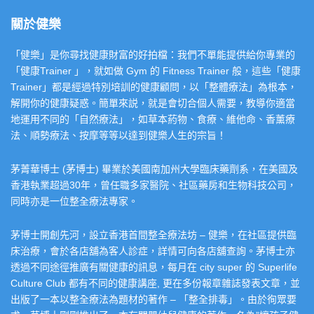
關於健樂
「健樂」是你尋找健康財富的好拍檔：我們不單能提供給你專業的
「健康Trainer 」，就如做 Gym 的 Fitness Trainer 般，這些「健康
Trainer」都是經過特別培訓的健康顧問，以「整體療法」為根本，
解開你的健康疑惑。簡單來説，就是會切合個人需要，教導你適當
地運用不同的「自然療法」，如草本葯物、食療、維他命、香薰療
法、順勢療法、按摩等等以達到健樂人生的宗旨！
茅菁華博士 (茅博士) 畢業於美國南加州大學臨床藥劑系，在美國及
香港執業超過30年，曾任職多家醫院、社區藥房和生物科技公司，
同時亦是一位整全療法專家。
茅博士開創先河，設立香港首間整全療法坊 – 健樂，在社區提供臨
床治療，會於各店舖為客人診症，詳情可向各店舖查詢。茅博士亦
透過不同途徑推廣有關健康的訊息，每月在 city super 的 Superlife
Culture Club 都有不同的健康講座, 更在多份報章雜誌發表文章，並
出版了一本以整全療法為題材的著作 – 「整全排毒」。由於徇眾要