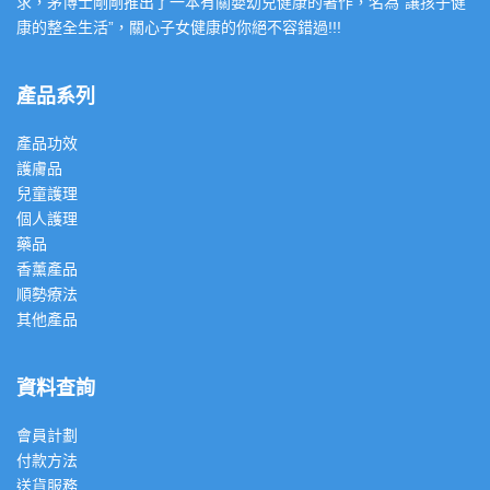
求，茅博士剛剛推出了一本有關嬰幼兒健康的著作，名為”讓孩子健
康的整全生活”，關心子女健康的你絕不容錯過!!!
產品系列
產品功效
護膚品
兒童護理
個人護理
藥品
香薰產品
順勢療法
其他產品
資料查詢
會員計劃
付款方法
送貨服務