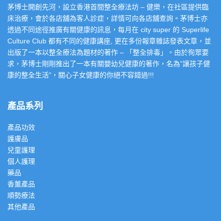
茅博士開創先河，設立香港首間整全療法坊 – 健樂，在社區提供臨
床治療，會於各店舖為客人診症，詳情可向各店舖查詢。茅博士亦
透過不同途徑推廣有關健康的訊息，每月在 city super 的 Superlife
Culture Club 都有不同的健康講座, 更在多份報章雜誌發表文章，並
出版了一本以整全療法為題材的著作 – 「整全排毒」。由於徇眾要
求，茅博士剛剛推出了一本有關嬰幼兒健康的著作，名為”讓孩子健
康的整全生活”，關心子女健康的你絕不容錯過!!!
產品系列
產品功效
護膚品
兒童護理
個人護理
藥品
香薰產品
順勢療法
其他產品