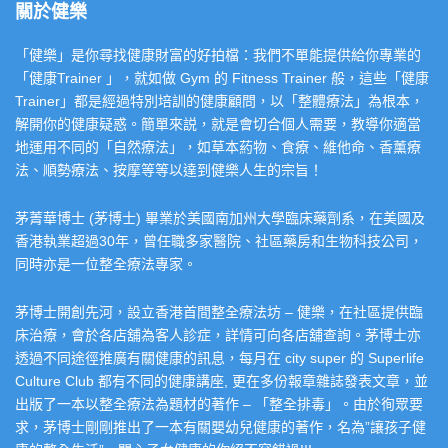
關於健樂
「健樂」是你尋找健康財富的好拍檔：我們不單能提供給你專業的
「健康Trainer 」，就如做 Gym 的 Fitness Trainer 般，這些「健康
Trainer」都是經過特別培訓的健康顧問，以「整體療法」為根本，
解開你的健康疑惑。簡單來説，就是會切合個人需要，教導你適當
地運用不同的「自然療法」，如草本葯物、食療、維他命、香薰療
法、順勢療法、按摩等等以達到健樂人生的宗旨！
茅菁華博士 (茅博士) 畢業於美國南加州大學臨床藥劑系，在美國及
香港執業超過30年，曾任職多家醫院、社區藥房和生物科技公司，
同時亦是一位整全療法專家。
茅博士開創先河，設立香港首間整全療法坊 – 健樂，在社區提供臨
床治療，會於各店舖為客人診症，詳情可向各店舖查詢。茅博士亦
透過不同途徑推廣有關健康的訊息，每月在 city super 的 Superlife
Culture Club 都有不同的健康講座, 更在多份報章雜誌發表文章，並
出版了一本以整全療法為題材的著作 – 「整全排毒」。由於徇眾要
求，茅博士剛剛推出了一本有關嬰幼兒健康的著作，名為”讓孩子健