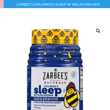
ZARBEE’S CHILDREN’S SLEEP W/ MELATONIN 60’S