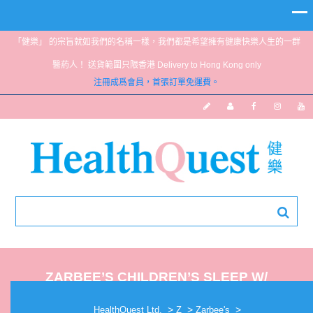
「健樂」 的宗旨就如我們的名稱一樣，我們都是希望擁有健康快樂人生的一群
醫葯人！ 送貨範圍只限香港 Delivery to Hong Kong only
注冊成爲會員，首張訂單免運費。
ZARBEE’S CHILDREN’S SLEEP W/
MELATONIN 60’S
>
>
>
HealthQuest Ltd.
Z
Zarbee's