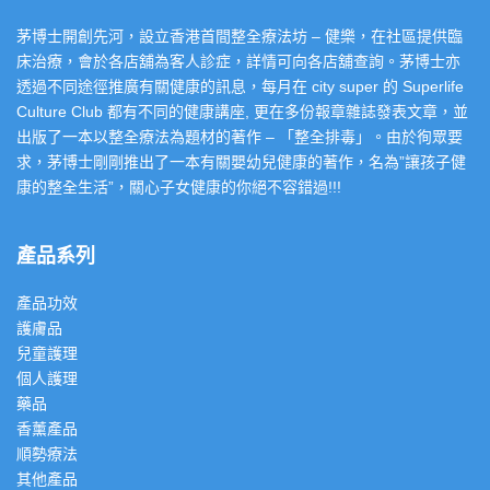
茅博士開創先河，設立香港首間整全療法坊 – 健樂，在社區提供臨
床治療，會於各店舖為客人診症，詳情可向各店舖查詢。茅博士亦
透過不同途徑推廣有關健康的訊息，每月在 city super 的 Superlife
Culture Club 都有不同的健康講座, 更在多份報章雜誌發表文章，並
出版了一本以整全療法為題材的著作 – 「整全排毒」。由於徇眾要
求，茅博士剛剛推出了一本有關嬰幼兒健康的著作，名為”讓孩子健
康的整全生活”，關心子女健康的你絕不容錯過!!!
產品系列
產品功效
護膚品
兒童護理
個人護理
藥品
香薰產品
順勢療法
其他產品