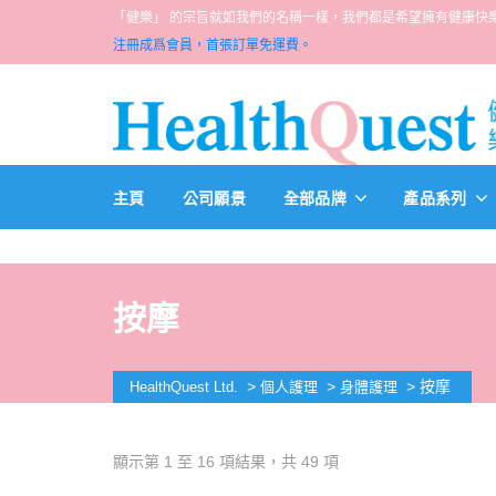
「健樂」 的宗旨就如我們的名稱一樣，我們都是希望擁有健康快樂人生的一群醫
注冊成爲會員，首張訂單免運費。
主頁
公司願景
全部品牌
產品系列
按摩
>
>
>
按摩
HealthQuest Ltd.
個人護理
身體護理
顯示第 1 至 16 項結果，共 49 項