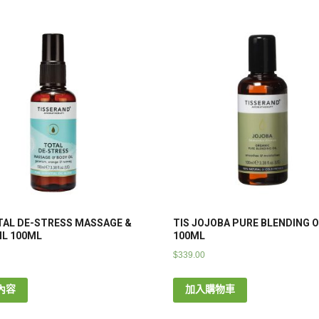
TAL DE-STRESS MASSAGE &
TIS JOJOBA PURE BLENDING O
IL 100ML
100ML
$
339.00
內容
加入購物車