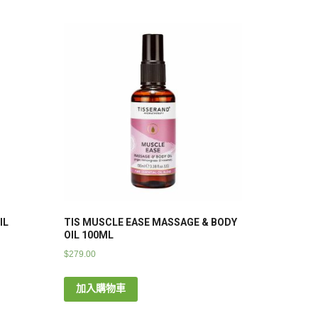
IL
TIS MUSCLE EASE MASSAGE & BODY
OIL 100ML
$
279.00
加入購物車