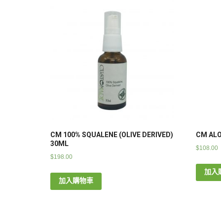
CM 100% SQUALENE (OLIVE DERIVED)
CM ALO
30ML
$
108.00
$
198.00
加入
加入購物車