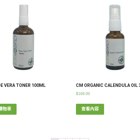
E VERA TONER 100ML
CM ORGANIC CALENDULA OIL
$
168.00
購物車
查看內容