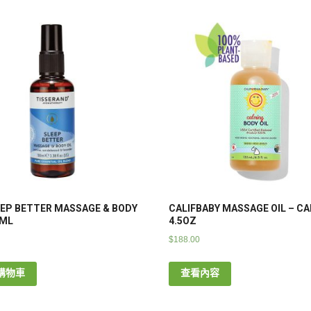
EEP BETTER MASSAGE & BODY
CALIFBABY MASSAGE OIL – C
0ML
4.5OZ
$
188.00
購物車
查看內容