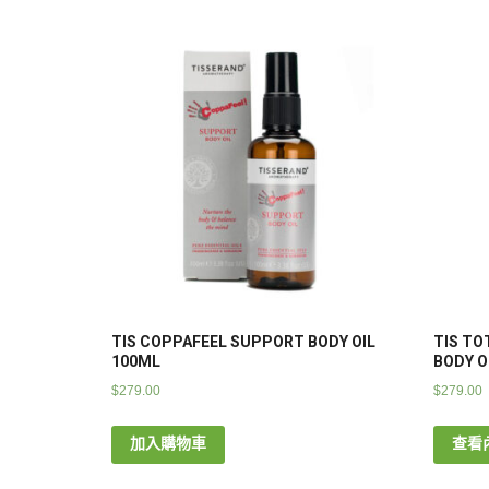
TIS COPPAFEEL SUPPORT BODY OIL
TIS TO
100ML
BODY O
$
279.00
$
279.00
加入購物車
查看