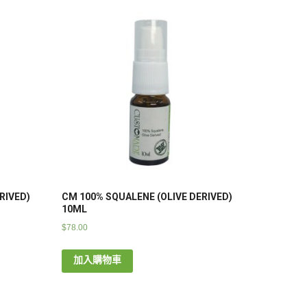
RIVED)
CM 100% SQUALENE (OLIVE DERIVED)
10ML
$
78.00
加入購物車