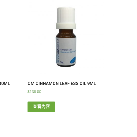
 30ML
CM CINNAMON LEAF ESS OIL 9ML
$
138.00
查看內容