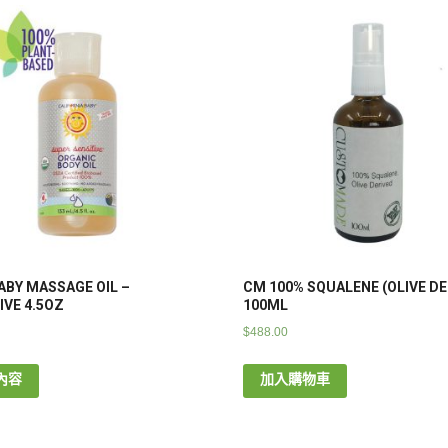
ABY MASSAGE OIL –
CM 100% SQUALENE (OLIVE DE
IVE 4.5OZ
100ML
$
488.00
內容
加入購物車