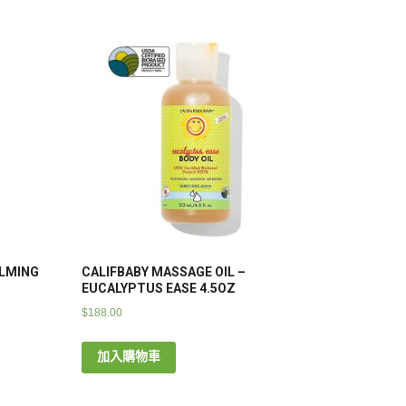
ALMING
CALIFBABY MASSAGE OIL –
EUCALYPTUS EASE 4.5OZ
$
188.00
加入購物車