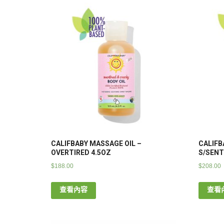
CALIFBABY MASSAGE OIL –
CALIFB
OVERTIRED 4.5OZ
S/SENT
$
188.00
$
208.00
查看內容
查看