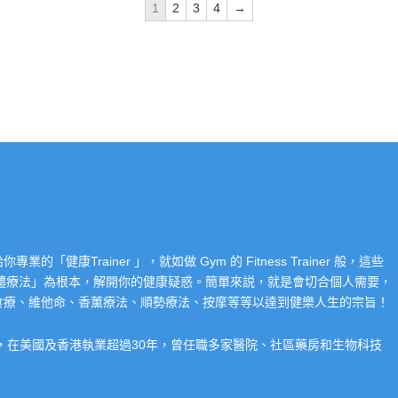
1
2
3
4
→
Trainer 」，就如做 Gym 的 Fitness Trainer 般，這些
「整體療法」為根本，解開你的健康疑惑。簡單來説，就是會切合個人需要，
食療、維他命、香薰療法、順勢療法、按摩等等以達到健樂人生的宗旨！
系，在美國及香港執業超過30年，曾任職多家醫院、社區藥房和生物科技